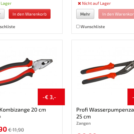
 Lager
Nicht auf Lager
r
In den Warenkorb
Mehr
In den Warenko
chliste
Wunschliste
-€ 3,-
i Kombizange 20 cm
Profi Wasserpumpenz
25 cm
n
Zangen
,90
€ 11,90