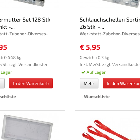
rmutter Set 128 Stk
Schlauchschellen Sort
kt -...
26 Stk. -...
att-Zubehor-Diverses-
Werkstatt-Zubehor-Diverses
,95
€ 5,95
t: 0.448 kg
Gewicht: 0.3 kg
wSt. zzgl.
Versandkosten
Inkl. MwSt. zzgl.
Versandkoste
 Lager
Auf Lager
r
In den Warenkorb
Mehr
In den Warenko
chliste
Wunschliste