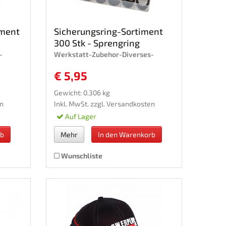
iment
Sicherungsring-Sortiment
300 Stk - Sprengring
-
Werkstatt-Zubehor-Diverses-
€ 5,95
Gewicht: 0.306 kg
n
Inkl. MwSt. zzgl.
Versandkosten
Auf Lager
rb
Mehr
In den Warenkorb
Wunschliste