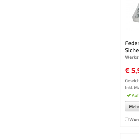
Feder
Siche
Werkst
€ 5,
Gewich
Inkl. M
Auf
Meh
Wuns