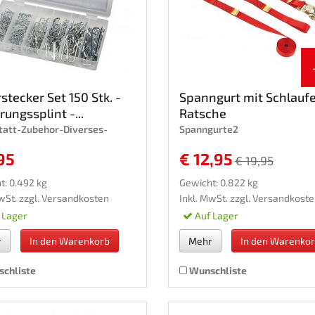
stecker Set 150 Stk. -
Spanngurt mit Schlauf
rungssplint -...
Ratsche
att-Zubehor-Diverses-
Spanngurte2
95
€ 12,95
€ 19,95
t: 0.492 kg
Gewicht: 0.822 kg
wSt. zzgl.
Versandkosten
Inkl. MwSt. zzgl.
Versandkoste
 Lager
Auf Lager
r
In den Warenkorb
Mehr
In den Warenko
chliste
Wunschliste