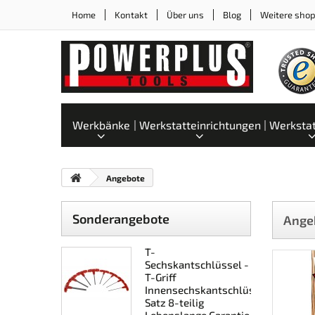
Home
Kontakt
Über uns
Blog
Weitere sho
Werkbänke
Werkstatteinrichtungen
Werksta
Angebote
Sonderangebote
Ange
T-
Sechskantschlüssel -
T-Griff
Innensechskantschlüssel
Satz 8-teilig