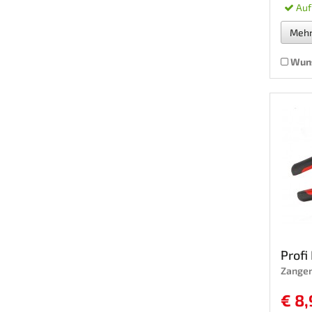
Auf
Meh
Wuns
Prof
Zange
€ 8