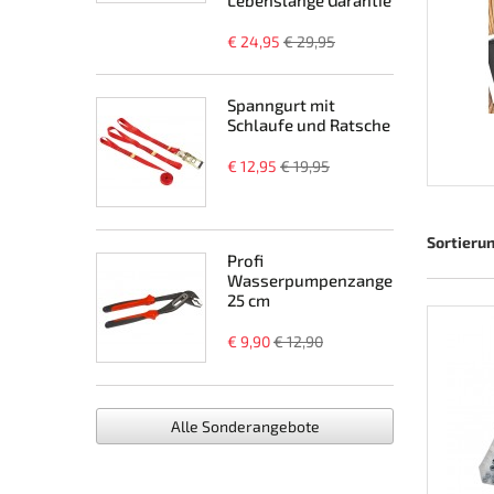
Lebenslange Garantie
€ 24,95
€ 29,95
Spanngurt mit
Schlaufe und Ratsche
€ 12,95
€ 19,95
Sortieru
Profi
Wasserpumpenzange
25 cm
€ 9,90
€ 12,90
Alle Sonderangebote