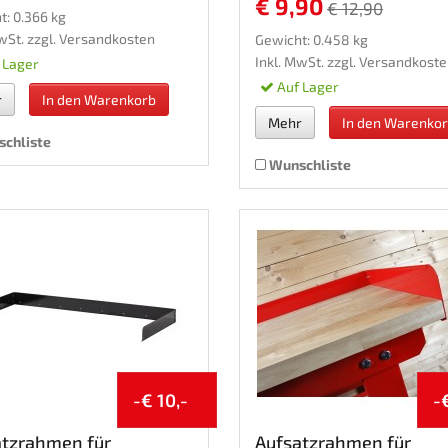
€ 9,90
€ 12,90
t: 0.366 kg
wSt. zzgl.
Versandkosten
Gewicht: 0.458 kg
Inkl. MwSt. zzgl.
Versandkoste
 Lager
Auf Lager
r
In den Warenkorb
Mehr
In den Warenko
chliste
Wunschliste
-€ 10,-
-
atzrahmen für
Aufsatzrahmen für