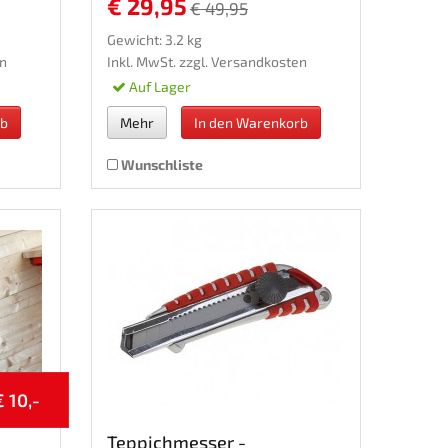
€ 29,95
€ 49,95
Gewicht: 3.2 kg
n
Inkl. MwSt. zzgl.
Versandkosten
Auf Lager
rb
Mehr
In den Warenkorb
Wunschliste
€ 10,-
Teppichmesser -