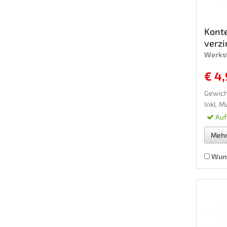
Konte
verzin
Werkst
€ 4
Gewich
Inkl. M
Auf
Meh
Wuns