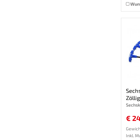
Wuns
Sechs
Zöllig 
Sechsk
€ 2
Gewich
Inkl. M