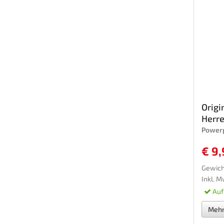
Origi
Herr
Powerp
€ 9,
Gewicht
Inkl. M
Auf
Meh