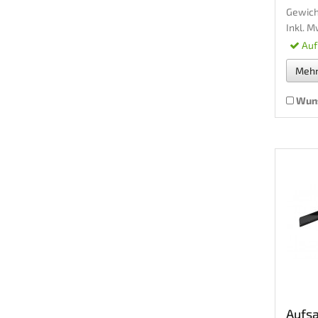
Gewich
Inkl. M
Auf
Meh
Wuns
Aufs