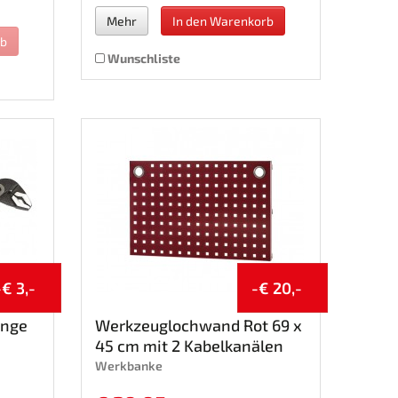
Mehr
In den Warenkorb
rb
Wunschliste
-€ 3,-
-€ 20,-
ange
Werkzeuglochwand Rot 69 x
45 cm mit 2 Kabelkanälen
Werkbanke