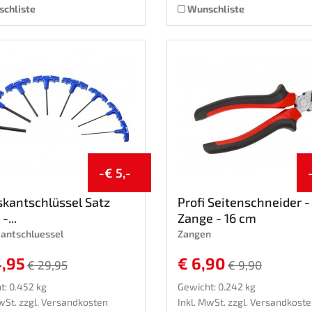
chliste
Wunschliste
-€ 5,-
kantschlüssel Satz
Profi Seitenschneider -
-...
Zange - 16 cm
antschluessel
Zangen
4,95
€ 6,90
€ 29,95
€ 9,90
t: 0.452 kg
Gewicht: 0.242 kg
wSt. zzgl.
Versandkosten
Inkl. MwSt. zzgl.
Versandkoste