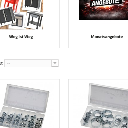
Weg ist Weg
Monatsangebote
ng
--