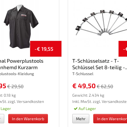
-€ 19,55
-
nal Powerplustools
T-Schlüsselsatz - T-
enhemd Kurzarm
Schlüssel Set 8-teilig -..
lustools-Kleidung
T-Schlussel
95
€ 49,50
€ 29,50
€ 62,50
: 0.18 kg
Gewicht: 2.434 kg
wSt. zzgl.
Versandkosten
Inkl. MwSt. zzgl.
Versandkoste
 Lager
Auf Lager
r
In den Warenkorb
Mehr
In den Warenko