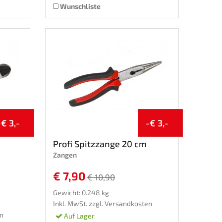
Wunschliste
-€ 3,-
-€ 3,-
Profi Spitzzange 20 cm
Zangen
€ 7,90
€ 10,90
Gewicht: 0.248 kg
Inkl. MwSt. zzgl.
Versandkosten
n
Auf Lager