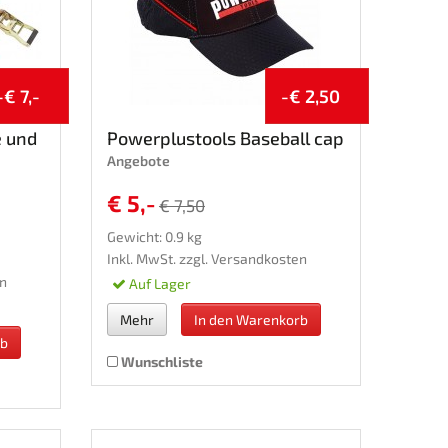
-€ 7,-
-€ 2,50
e und
Powerplustools Baseball cap
Angebote
€ 5,-
€ 7,50
Gewicht: 0.9 kg
Inkl. MwSt. zzgl.
Versandkosten
n
Auf Lager
Mehr
In den Warenkorb
rb
Wunschliste