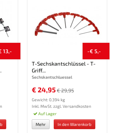
€ 13,-
-€ 5,-
T-Sechskantschlüssel - T-
.
Griff...
Sechskantschluessel
€ 24,95
€ 29,95
Gewicht: 0.394 kg
n
Inkl. MwSt. zzgl.
Versandkosten
Auf Lager
rb
Mehr
In den Warenkorb