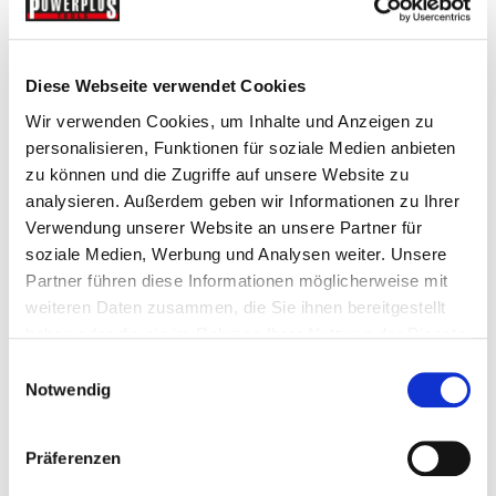
€ 247,-
Gewicht: 32 kg
Inkl. MwSt. zzgl.
Versandkosten
Diese Webseite verwendet Cookies
Auf Lager
Wir verwenden Cookies, um Inhalte und Anzeigen zu
personalisieren, Funktionen für soziale Medien anbieten
Mehr
In den Warenkorb
zu können und die Zugriffe auf unsere Website zu
Wunschliste
analysieren. Außerdem geben wir Informationen zu Ihrer
Verwendung unserer Website an unsere Partner für
soziale Medien, Werbung und Analysen weiter. Unsere
NEU
Partner führen diese Informationen möglicherweise mit
weiteren Daten zusammen, die Sie ihnen bereitgestellt
haben oder die sie im Rahmen Ihrer Nutzung der Dienste
gesammelt haben.
Einwilligungsauswahl
Notwendig
Präferenzen