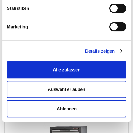
Montagestützen Set 2 Stk. für Lochwand –...
Statistiken
Werkstatt-Zusammenstellen-E...
Marketing
€ 59,95
Gewicht: 2 kg
Details zeigen
Inkl. MwSt. zzgl.
Versandkosten
Auf Lager
Alle zulassen
Mehr
In den Warenkorb
Wunschliste
Auswahl erlauben
Zeige 1 - 9 von 9 Artikeln
Ablehnen