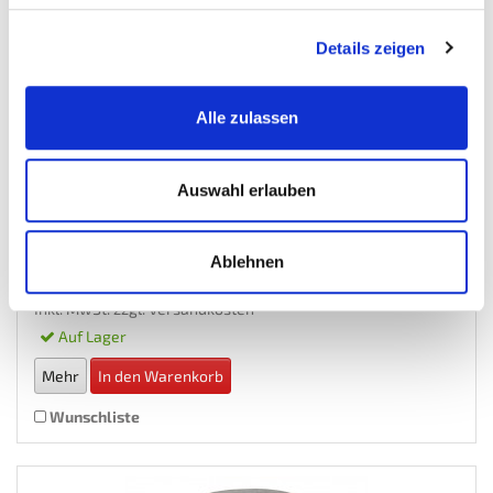
Details zeigen
Alle zulassen
Glasgranulat 0,10 – 0,35 mm. für Strahlkabine...
Sandstrahlmittel-Strahlgut
Auswahl erlauben
€ 249,50
Ablehnen
Gewicht: 250 kg
Inkl. MwSt. zzgl.
Versandkosten
Auf Lager
Mehr
In den Warenkorb
Wunschliste