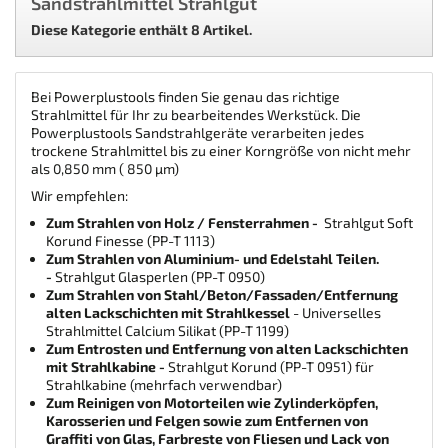
Sandstrahlmittel Strahlgut
Diese Kategorie enthält 8 Artikel.
Bei Powerplustools finden Sie genau das richtige
Strahlmittel für Ihr zu bearbeitendes Werkstück.
Die
Powerplustools Sandstrahlgeräte verarbeiten jedes
trockene Strahlmittel bis zu einer Korngröße von nicht mehr
als 0,850 mm ( 850
µm)
Wir empfehlen:
Zum Strahlen von Holz / Fensterrahmen -
Strahlgut Soft
Korund Finesse (PP-T 1113)
Zum Strahlen von Aluminium- und Edelstahl Teilen.
-
Strahlgut Glasperlen (PP-T 0950)
Zum Strahlen von Stahl/Beton/Fassaden/Entfernung
alten Lackschichten mit Strahlkessel
- Universelles
Strahlmittel Calcium Silikat (PP-T 1199)
Zum Entrosten und Entfernung von alten Lackschichten
mit Strahlkabine -
Strahlgut Korund (PP-T 0951) für
Strahlkabine (mehrfach verwendbar)
Zum Reinigen von Motorteilen wie Zylinderköpfen,
Karosserien und Felgen sowie zum Entfernen von
Graffiti von Glas, Farbreste von Fliesen und Lack von