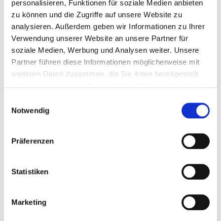
personalisieren, Funktionen für soziale Medien anbieten
Glasgranulat 0,04 – 0,18 mm. für Strahlkabine...
zu können und die Zugriffe auf unsere Website zu
analysieren. Außerdem geben wir Informationen zu Ihrer
Sandstrahlmittel-Strahlgut
Verwendung unserer Website an unsere Partner für
soziale Medien, Werbung und Analysen weiter. Unsere
€ 249,50
Partner führen diese Informationen möglicherweise mit
weiteren Daten zusammen, die Sie ihnen bereitgestellt
Gewicht: 250 kg
haben oder die sie im Rahmen Ihrer Nutzung der Dienste
Inkl. MwSt. zzgl.
Versandkosten
gesammelt haben.
Einwilligungsauswahl
Auf Lager
Notwendig
Mehr
In den Warenkorb
Wunschliste
Präferenzen
Statistiken
Marketing