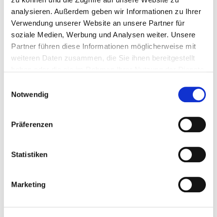
analysieren. Außerdem geben wir Informationen zu Ihrer
Wunschliste
Verwendung unserer Website an unsere Partner für
soziale Medien, Werbung und Analysen weiter. Unsere
Partner führen diese Informationen möglicherweise mit
weiteren Daten zusammen, die Sie ihnen bereitgestellt
Mehr Infos
Technische Daten
haben oder die sie im Rahmen Ihrer Nutzung der Dienste
gesammelt haben.
Einwilligungsauswahl
MEHR INFOS
Notwendig
1 x Strahlgut Regler (PP-T 0047)
Präferenzen
1 x Anschlussnippel (PP-T 0108)
1 x Strahlmittel Ansaugschlauch (PP-T 0040)
Statistiken
1 x Luftfilter für Staubabsaugung (PP-T 0030)
2 x Messing Anschlussnippel 3/8" (PP-T 0107)
Marketing
Geeignet für die Sandstrahlkabinen PP-T 0008