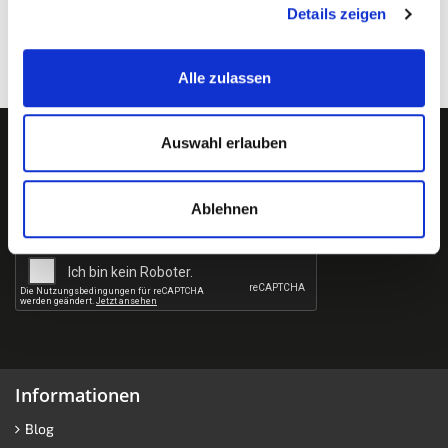
Preis:
149,- € inkl. MwSt.
Details zeigen
Alle zulassen
Newsletter abonnieren?
Auswahl erlauben
Ablehnen
Informationen
Blog