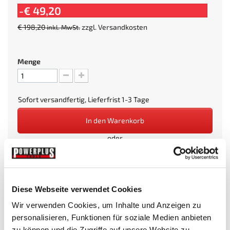
-€ 49,20
€ 198,20
zzgl.
Versandkosten
inkl. MwSt.
Menge
Sofort versandfertig, Lieferfrist 1-3 Tage
In den Warenkorb
oder
Diese Webseite verwendet Cookies
Wir verwenden Cookies, um Inhalte und Anzeigen zu
Beim Kauf dieses Artikels erhalten Sie:
149
PowerPunkte
.
personalisieren, Funktionen für soziale Medien anbieten
zu können und die Zugriffe auf unsere Website zu