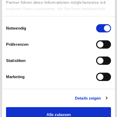
Partner führen diese Informationen möglicherweise mit
weiteren Daten zusammen, die Sie ihnen bereitgestellt
haben oder die sie im Rahmen Ihrer Nutzung der Dienste
gesammelt haben.
Einwilligungsauswahl
Notwendig
Präferenzen
Schraubstock Schutzbacken Schonbacken...
Statistiken
Schraubstocke
Marketing
€ 4,95
Gewicht: 0.154 kg
Inkl. MwSt. zzgl.
Versandkosten
Details zeigen
Auf Lager
Mehr
In den Warenkorb
Alle zulassen