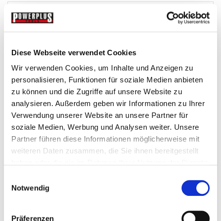
Diese Webseite verwendet Cookies
Wir verwenden Cookies, um Inhalte und Anzeigen zu
personalisieren, Funktionen für soziale Medien anbieten
zu können und die Zugriffe auf unsere Website zu
analysieren. Außerdem geben wir Informationen zu Ihrer
Verwendung unserer Website an unsere Partner für
Montageliege - Werkstatt Rollbrett 101 cm
soziale Medien, Werbung und Analysen weiter. Unsere
Partner führen diese Informationen möglicherweise mit
Montageliege-Stuhle
weiteren Daten zusammen, die Sie ihnen bereitgestellt
haben oder die sie im Rahmen Ihrer Nutzung der Dienste
€ 35,-
gesammelt haben.
Einwilligungsauswahl
Notwendig
Gewicht: 6 kg
Inkl. MwSt. zzgl.
Versandkosten
Nicht auf Lager
Präferenzen