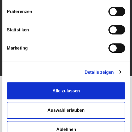
Privatsphäre und Datenschutz
MwSt. frei Kaufen
Präferenzen
PowerPunkte
FAQ Sandstrahlen
Statistiken
Stellenangebote
Kategorien
Marketing
Ihr Kundenbereich
Kontakt
Details zeigen
Copyright © Powerplustools GmbH -
Sitemap
|
Prestashop Webshops
Alle zulassen
Powerplustools.de
wird durchschnittlich mit
4.83
/5 bewertet, basierend
auf der Grundlage von
7460
Bewertungen
Auswahl erlauben
Ablehnen