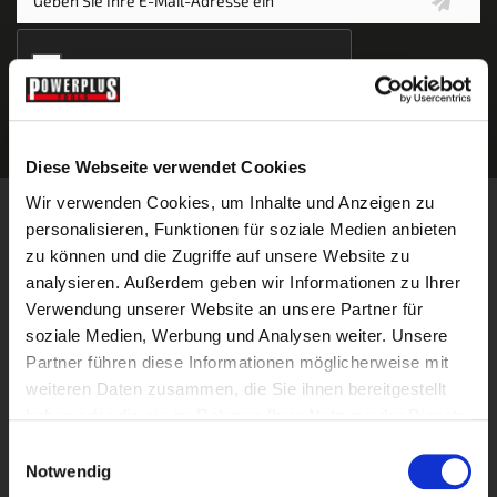
Diese Webseite verwendet Cookies
Wir verwenden Cookies, um Inhalte und Anzeigen zu
Informationen
personalisieren, Funktionen für soziale Medien anbieten
Blog
zu können und die Zugriffe auf unsere Website zu
Über uns
analysieren. Außerdem geben wir Informationen zu Ihrer
Kontakt
Verwendung unserer Website an unsere Partner für
Versandinformationen
soziale Medien, Werbung und Analysen weiter. Unsere
Unsere Filialen
Partner führen diese Informationen möglicherweise mit
Impressum
weiteren Daten zusammen, die Sie ihnen bereitgestellt
haben oder die sie im Rahmen Ihrer Nutzung der Dienste
Zahlungsmöglichkeiten
gesammelt haben.
Unsere AGB
Einwilligungsauswahl
Notwendig
Widerrufsbelehrung