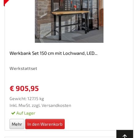
Werkbank Set 150 cm mit Lochwand, LED...
Werkstattset
€ 905,95
Gewicht: 127.15 kg
Inkl. MwSt. zzgl.
Versandkosten
Auf Lager
Mehr
In den Warenkorb
north