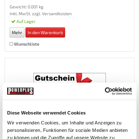
Gewicht: 0.001 kg
Inkl. MwSt. zzgl.
Versandkosten
Auf Lager
Mehr
In den Warenkorb
Wunschliste
Diese Webseite verwendet Cookies
Wir verwenden Cookies, um Inhalte und Anzeigen zu
Geschenkgutschein 500 EUR
personalisieren, Funktionen für soziale Medien anbieten
zu können und die Zugriffe auf unsere Website zu