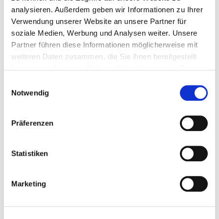
analysieren. Außerdem geben wir Informationen zu Ihrer
Gutschein
Verwendung unserer Website an unsere Partner für
soziale Medien, Werbung und Analysen weiter. Unsere
€ 500,-
Partner führen diese Informationen möglicherweise mit
weiteren Daten zusammen, die Sie ihnen bereitgestellt
Gewicht: 0.001 kg
haben oder die sie im Rahmen Ihrer Nutzung der Dienste
Inkl. MwSt. zzgl.
Versandkosten
gesammelt haben.
Auf Lager
Einwilligungsauswahl
Notwendig
Mehr
In den Warenkorb
Wunschliste
Präferenzen
Statistiken
Marketing