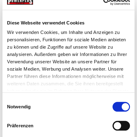
Diese Webseite verwendet Cookies
Wir verwenden Cookies, um Inhalte und Anzeigen zu
personalisieren, Funktionen für soziale Medien anbieten
zu können und die Zugriffe auf unsere Website zu
analysieren. Außerdem geben wir Informationen zu Ihrer
Verwendung unserer Website an unsere Partner für
Geschenkgutschein 80 EUR
soziale Medien, Werbung und Analysen weiter. Unsere
Partner führen diese Informationen möglicherweise mit
Gutschein
weiteren Daten zusammen, die Sie ihnen bereitgestellt
haben oder die sie im Rahmen Ihrer Nutzung der Dienste
€ 80,-
gesammelt haben.
Einwilligungsauswahl
Notwendig
Gewicht: 0.001 kg
Inkl. MwSt. zzgl.
Versandkosten
Auf Lager
Präferenzen
Mehr
In den Warenkorb