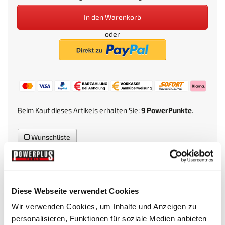
In den Warenkorb
oder
Beim Kauf dieses Artikels erhalten Sie:
9
PowerPunkte
.
Wunschliste
Mehr Infos
Technische Daten
Diese Webseite verwendet Cookies
Wir verwenden Cookies, um Inhalte und Anzeigen zu
MEHR INFOS
personalisieren, Funktionen für soziale Medien anbieten