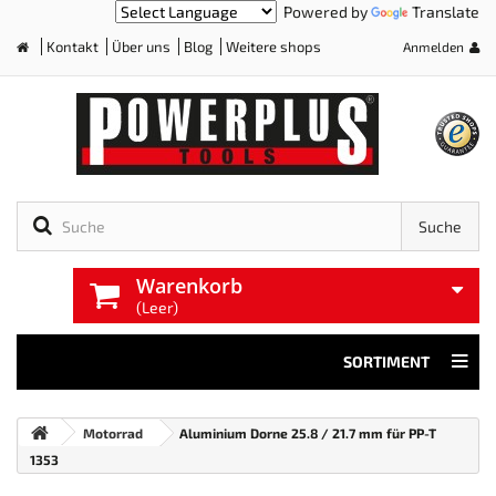
Powered by
Translate
Kontakt
Über uns
Blog
Weitere shops
Anmelden
Home
Suche
Warenkorb
(Leer)
SORTIMENT
Motorrad
Aluminium Dorne 25.8 / 21.7 mm für PP-T
1353