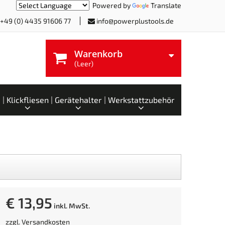
Powered by
Translate
+49 (0) 4435 91606 77
info@powerplustools.de
Warenkorb
(Leer)
Klickfliesen
Gerätehalter
Werkstattzubehör
€ 13,95
inkl. MwSt.
zzgl.
Versandkosten