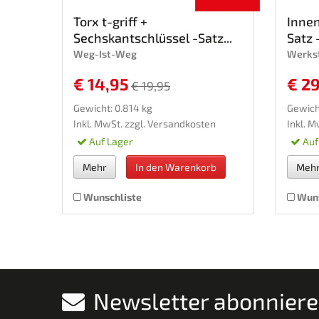
Torx t-griff +
Innen
Sechskantschlüssel -Satz...
Satz -
Weg-Ist-Weg
Werkst
€ 14,95
€ 2
€ 19,95
Gewicht: 0.814 kg
Gewicht
Inkl. MwSt. zzgl.
Versandkosten
Inkl. M
Auf Lager
Auf
Mehr
In den Warenkorb
Meh
Wunschliste
Wuns
Newsletter abonnier