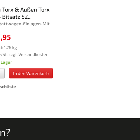
 Torx & Außen Torx
 Bitsatz 52...
attwagen-Einlagen-Mit...
9,95
: 1.76 kg
wSt. zzgl.
Versandkosten
 Lager
r
In den Warenkorb
chliste
en?