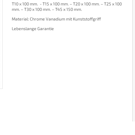
T10 x 100 mm. - T15 x 100 mm. – T20 x 100 mm. – T25 x 100
mm. – T30 x 100 mm. – T45 x 150 mm.
Material: Chrome Vanadium mit Kunststoffgriff
Lebenslange Garantie