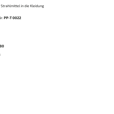
trahlmittel in die Kleidung
Nr.
PP-T 0022
080
s