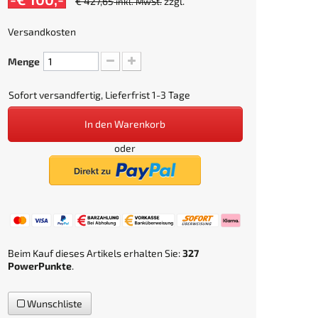
€ 427,65
zzgl.
inkl. MwSt.
Versandkosten
Menge
Sofort versandfertig, Lieferfrist 1-3 Tage
In den Warenkorb
oder
Beim Kauf dieses Artikels erhalten Sie:
327
PowerPunkte
.
Wunschliste