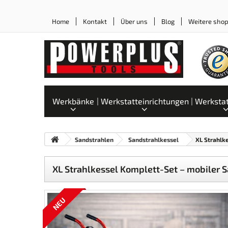
Home
Kontakt
Über uns
Blog
Weitere sho
Werkbänke
Werkstatteinrichtungen
Werksta
Sandstrahlen
Sandstrahlkessel
XL Strahlk
XL Strahlkessel Komplett-Set – mobiler S
NEU