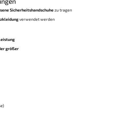
ungen
sene Sicherheitshandschuhe
zu tragen
tzkleidung
verwendet werden
leistung
der größer
se)