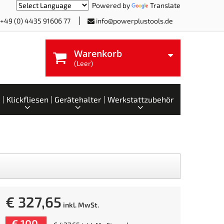
Powered by
Translate
+49 (0) 4435 91606 77
info@powerplustools.de
Warenkorb
(Leer)
Klickfliesen
Gerätehalter
Werkstattzubehör
€ 327,65
inkl. MwSt.
-€ 100,-