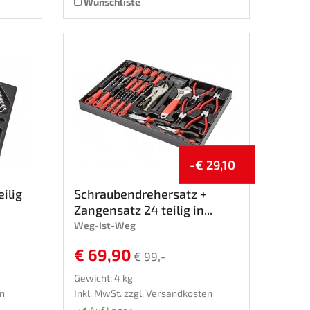
Wunschliste
-€ 29,10
ilig
Schraubendrehersatz +
Zangensatz 24 teilig in...
Weg-Ist-Weg
€ 69,90
€ 99,-
Gewicht: 4 kg
n
Inkl. MwSt. zzgl.
Versandkosten