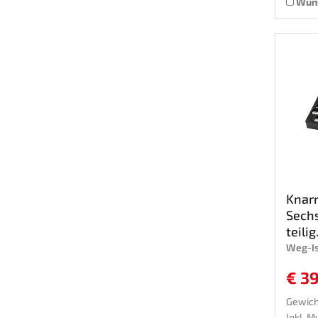
Wuns
Knarr
Sechs
teilig.
Weg-I
€ 3
Gewicht
Inkl. M