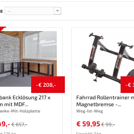
ng
--
-€ 208,-
-€ 
ank Ecklösung 217 x
Fahrrad Rollentrainer 
m mit MDF...
Magnetbremse -...
nke-Mit-Holzplatte
Weg-Ist-Weg
49,-
€ 59,95
€ 657,-
€ 99,-
t: 125 kg
Gewicht: 7 kg