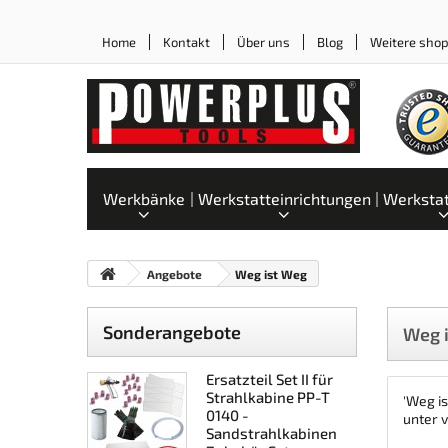
Home
Kontakt
Über uns
Blog
Weitere sho
Werkbänke
Werkstatteinrichtungen
Werksta
Angebote
Weg ist Weg
Sonderangebote
Weg 
Ersatzteil Set II für
Strahlkabine PP-T
'Weg i
0140 -
unter v
Sandstrahlkabinen