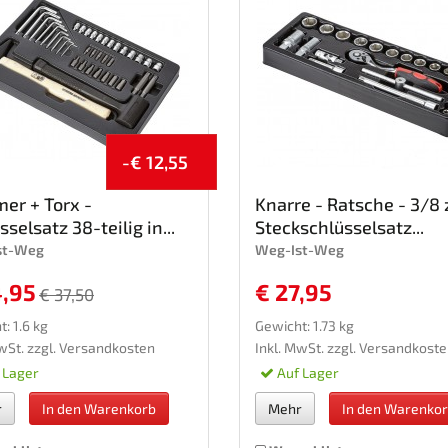
-€ 12,55
er + Torx -
Knarre - Ratsche - 3/8 
sselsatz 38-teilig in...
Steckschlüsselsatz...
st-Weg
Weg-Ist-Weg
4,95
€ 27,95
€ 37,50
: 1.6 kg
Gewicht: 1.73 kg
wSt. zzgl.
Versandkosten
Inkl. MwSt. zzgl.
Versandkoste
 Lager
Auf Lager
r
In den Warenkorb
Mehr
In den Warenko