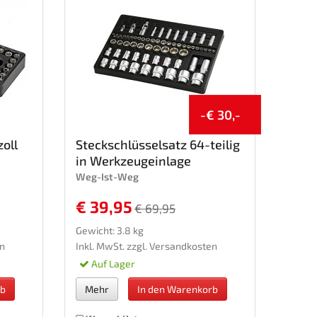
-€ 30,-
zoll
Steckschlüsselsatz 64-teilig
in Werkzeugeinlage
Weg-Ist-Weg
€ 39,95
€ 69,95
Gewicht: 3.8 kg
n
Inkl. MwSt. zzgl.
Versandkosten
Auf Lager
rb
Mehr
In den Warenkorb