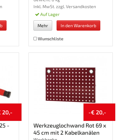
n
Inkl. MwSt. zzgl.
Versandkosten
Auf Lager
rb
Mehr
In den Warenkorb
Wunschliste
 20,-
-€ 20,-
25 -
Werkzeuglochwand Rot 69 x
45 cm mit 2 Kabelkanälen
Werkbanke