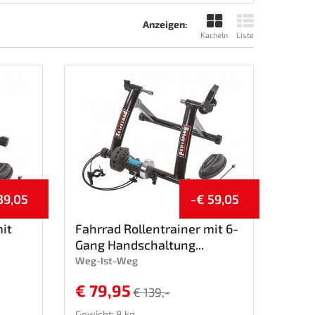
Anzeigen:
Kacheln
Liste
39,05
-€ 59,05
mit
Fahrrad Rollentrainer mit 6-
Gang Handschaltung...
Weg-Ist-Weg
€ 79,95
€ 139,-
Gewicht: 8 kg