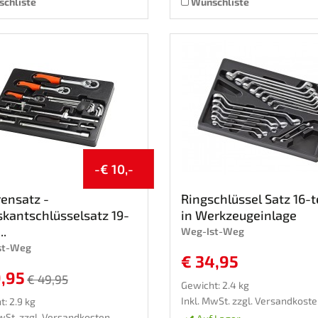
chliste
Wunschliste
-€ 10,-
ensatz -
Ringschlüssel Satz 16-te
kantschlüsselsatz 19-
in Werkzeugeinlage
..
Weg-Ist-Weg
st-Weg
€ 34,95
9,95
€ 49,95
Gewicht: 2.4 kg
Inkl. MwSt. zzgl.
Versandkoste
: 2.9 kg
wSt. zzgl.
Versandkosten