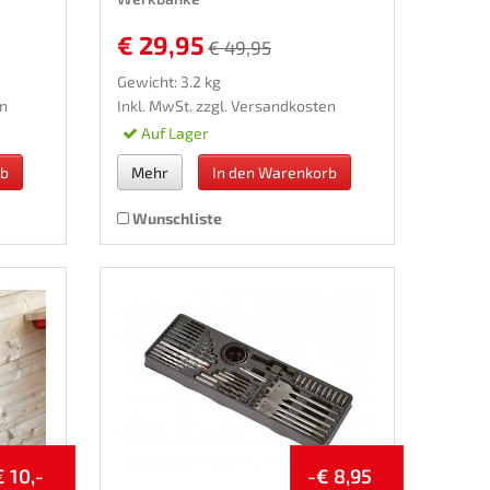
€ 29,95
€ 49,95
Gewicht: 3.2 kg
n
Inkl. MwSt. zzgl.
Versandkosten
Auf Lager
rb
Mehr
In den Warenkorb
Wunschliste
€ 10,-
-€ 8,95