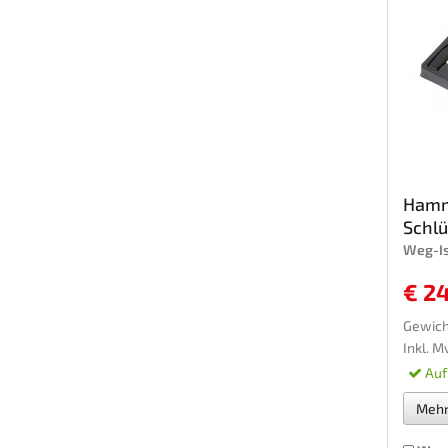
Hamm
Schlü
Weg-I
€ 2
Gewicht
Inkl. M
Auf
Meh