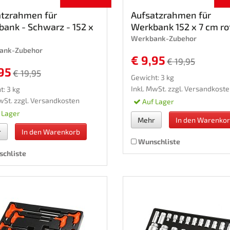
atzrahmen für
Aufsatzrahmen für
ank - Schwarz - 152 x
Werkbank 152 x 7 cm ro
Werkbank-Zubehor
ank-Zubehor
€ 9,95
€ 19,95
95
€ 19,95
Gewicht: 3 kg
Inkl. MwSt. zzgl.
Versandkoste
t: 3 kg
wSt. zzgl.
Versandkosten
Auf Lager
 Lager
Mehr
In den Warenko
r
In den Warenkorb
Wunschliste
chliste