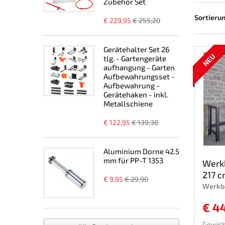
Zubehör Set
Sortieru
€ 229,95
€ 255,20
Gerätehalter Set 26
NEU
tlg. - Gartengeräte
aufhangung - Garten
Aufbewahrungsset -
Aufbewahrung -
Gerätehaken - inkl.
Metallschiene
€ 122,95
€ 139,30
Aluminium Dorne 42.5
mm für PP-T 1353
Werkb
217 c
€ 9,95
€ 29,90
Werkba
€ 4
Gewich