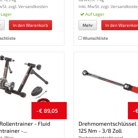
wSt. zzgl.
Versandkosten
Inkl. MwSt. zzgl.
Versandkoste
 Lager
Auf Lager
r
In den Warenkorb
Mehr
In den Warenko
chliste
Wunschliste
-€ 89,05
-€
 Rollentrainer - Fluid
Drehmomentschlüssel 
trainer -...
125 Nm - 3/8 Zoll
st-Weg
Drehmomentschlussel