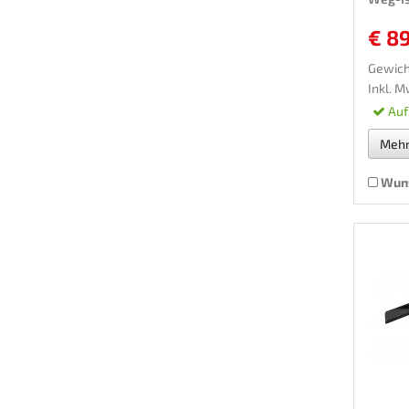
€ 8
Gewicht
Inkl. M
Auf
Meh
Wuns