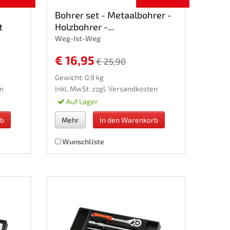
Bohrer set - Metaalbohrer -
t
Holzbohrer -...
Weg-Ist-Weg
€ 16,95
€ 25,90
Gewicht: 0.9 kg
n
Inkl. MwSt. zzgl.
Versandkosten
Auf Lager
rb
Mehr
In den Warenkorb
Wunschliste