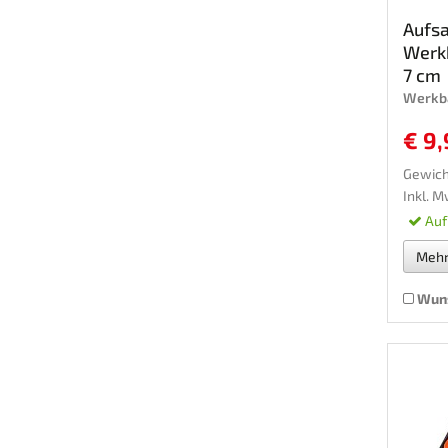
Aufs
Werkb
7 cm
Werkb
€ 9,
Gewich
Inkl. M
Auf
Meh
Wuns