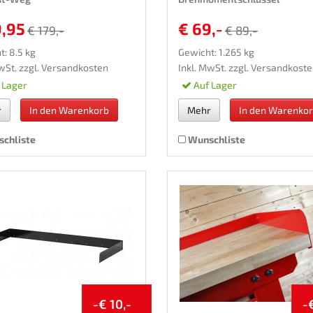
9,95
€ 69,-
€ 179,-
€ 89,-
: 8.5 kg
Gewicht: 1.265 kg
wSt. zzgl.
Versandkosten
Inkl. MwSt. zzgl.
Versandkoste
 Lager
Auf Lager
r
In den Warenkorb
Mehr
In den Warenko
chliste
Wunschliste
-€ 10,-
-