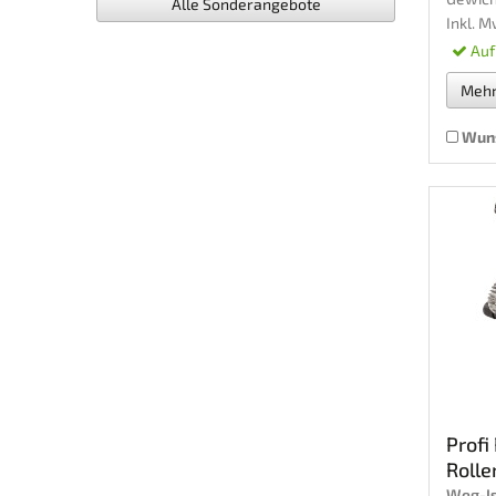
Alle Sonderangebote
Inkl. M
Auf
Meh
Wuns
Profi
Rollen
Weg-I