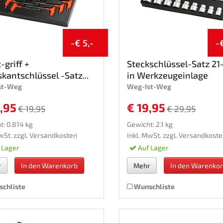
-€ 5,-
-
-griff +
Steckschlüssel-Satz 21-
kantschlüssel -Satz...
in Werkzeugeinlage
st-Weg
Weg-Ist-Weg
,95
€ 19,95
€ 19,95
€ 29,95
t: 0.814 kg
Gewicht: 2.1 kg
wSt. zzgl.
Versandkosten
Inkl. MwSt. zzgl.
Versandkoste
 Lager
Auf Lager
r
In den Warenkorb
Mehr
In den Warenko
chliste
Wunschliste