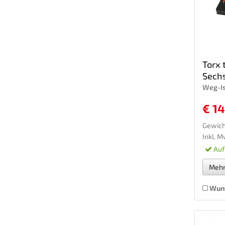
Torx t
Sechs
Weg-I
€ 14
Gewich
Inkl. M
Auf
Meh
Wuns