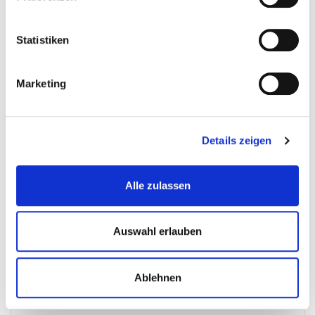
Statistiken
Marketing
Halter für kunststoff Lagerbox - schwarz.
Details zeigen
Lochwandhaken
Alle zulassen
€ 3,-
Auswahl erlauben
Gewicht: 0.26 kg
Inkl. MwSt. zzgl.
Versandkosten
Auf Lager
Ablehnen
Mehr
In den Warenkorb