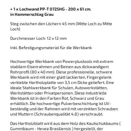
+ 1 x Lochwand PP-T 0725HG - 200 x 61 cm.
in
Hammerschlag Grau
Steg zwischen den Löchern 45 mm (Mitte Loch zu Mitte
Loch)
Durchmesser Loch: 12 x 12 mm
Inkl. Befestigungsmaterial für die Werkbank
Hochwertige Werkbank von Powerplustools mit extrem
stabilem Eisenrahmen und Beinen aus dickwandigem
Rohrprofil (80 x 40 mm). Diese professionelle, schwere
Werkbank wird mit einer glatt lackierten, Fingergelenk
verklebte Hartholzplatte von 3,5 cm Dicke geliefert. Eine
ideale Stahlwerkbank für Schulen, Autowerkstätten,
Werkstätten oder Privatpersonen. Diese industrielle
Werkbank ist in den Farben Rot, Schwarz und Grau
erhältlich. Die hochwertige Pulverbeschichtung ist UV-
beständig und der Rahmen wird mit verzinkten Schrauben
und Muttern (Schraubenqualität 4.8) verschraubt.
Das Hartholzblatt wird aus dem Holz des Kautschukbaums (
Gummibaum - Hevea Brasiliensis ) hergestellt, der