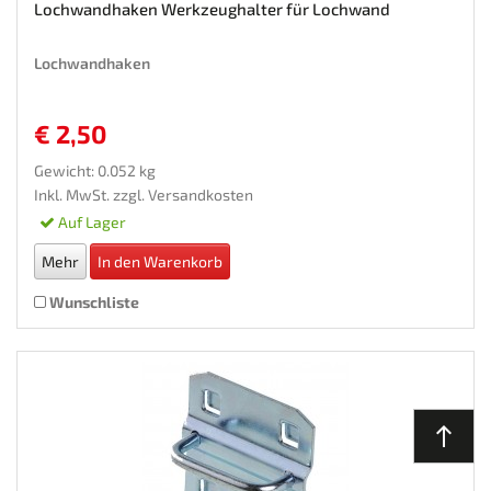
Lochwandhaken Werkzeughalter für Lochwand
Lochwandhaken
€ 2,50
Gewicht: 0.052 kg
Inkl. MwSt. zzgl.
Versandkosten
Auf Lager
Mehr
In den Warenkorb
Wunschliste
north