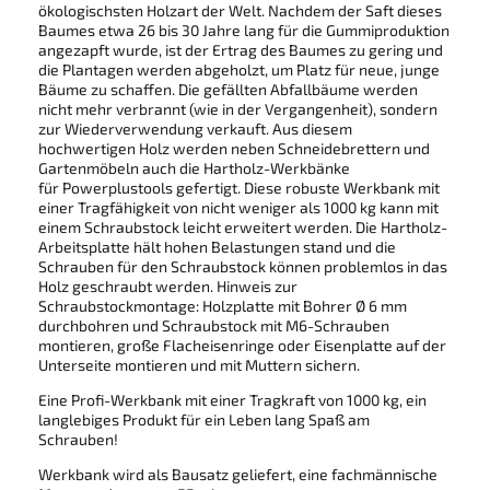
ökologischsten Holzart der Welt. Nachdem der Saft dieses
Baumes etwa 26 bis 30 Jahre lang für die Gummiproduktion
angezapft wurde, ist der Ertrag des Baumes zu gering und
die Plantagen werden abgeholzt, um Platz für neue, junge
Bäume zu schaffen. Die gefällten Abfallbäume werden
nicht mehr verbrannt (wie in der Vergangenheit), sondern
zur Wiederverwendung verkauft. Aus diesem
hochwertigen Holz werden neben Schneidebrettern und
Gartenmöbeln auch die Hartholz-Werkbänke
für Powerplustools gefertigt. Diese robuste Werkbank mit
einer Tragfähigkeit von nicht weniger als 1000 kg kann mit
einem Schraubstock leicht erweitert werden. Die Hartholz-
Arbeitsplatte hält hohen Belastungen stand und die
Schrauben für den Schraubstock können problemlos in das
Holz geschraubt werden. Hinweis zur
Schraubstockmontage: Holzplatte mit Bohrer Ø 6 mm
durchbohren und Schraubstock mit M6-Schrauben
montieren, große Flacheisenringe oder Eisenplatte auf der
Unterseite montieren und mit Muttern sichern.
Eine Profi-Werkbank mit einer Tragkraft von 1000 kg, ein
langlebiges Produkt für ein Leben lang Spaß am
Schrauben!
Werkbank wird als Bausatz geliefert, eine fachmännische