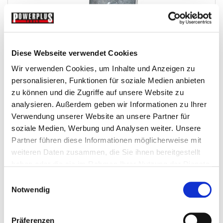
Kurzer Haken für Lochwand - Lochwandhaken 3 cm...
Diese Webseite verwendet Cookies
Wir verwenden Cookies, um Inhalte und Anzeigen zu
Lochwandhaken
personalisieren, Funktionen für soziale Medien anbieten
zu können und die Zugriffe auf unsere Website zu
€ 1,95
analysieren. Außerdem geben wir Informationen zu Ihrer
Verwendung unserer Website an unsere Partner für
Gewicht: 0.05 kg
soziale Medien, Werbung und Analysen weiter. Unsere
Inkl. MwSt. zzgl.
Versandkosten
Partner führen diese Informationen möglicherweise mit
Auf Lager
weiteren Daten zusammen, die Sie ihnen bereitgestellt
Mehr
In den Warenkorb
haben oder die sie im Rahmen Ihrer Nutzung der Dienste
gesammelt haben.
Wunschliste
Einwilligungsauswahl
Notwendig
Präferenzen