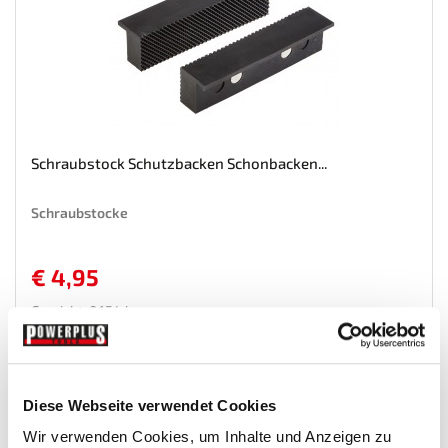
Schraubstock Schutzbacken Schonbacken...
Schraubstocke
€ 4,95
Gewicht: 0.154 kg
Inkl. MwSt. zzgl.
Versandkosten
Auf Lager
Mehr
In den Warenkorb
Diese Webseite verwendet Cookies
Wunschliste
Wir verwenden Cookies, um Inhalte und Anzeigen zu