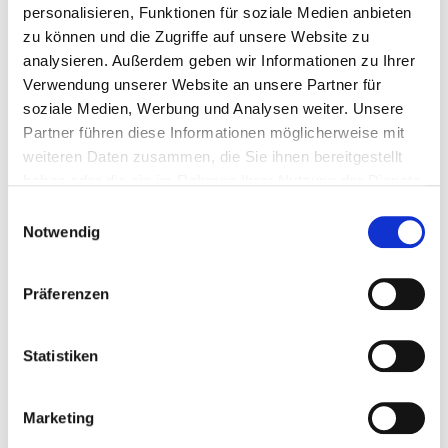
personalisieren, Funktionen für soziale Medien anbieten
zu können und die Zugriffe auf unsere Website zu
analysieren. Außerdem geben wir Informationen zu Ihrer
Verwendung unserer Website an unsere Partner für
soziale Medien, Werbung und Analysen weiter. Unsere
Partner führen diese Informationen möglicherweise mit
weiteren Daten zusammen, die Sie ihnen bereitgestellt
haben oder die sie im Rahmen Ihrer Nutzung der Dienste
gesammelt haben.
Einwilligungsauswahl
Notwendig
Schraubstock Schutzbacken Schonbacken...
Präferenzen
Schraubstocke
Statistiken
€ 6,95
Gewicht: 0.21 kg
Marketing
Inkl. MwSt. zzgl.
Versandkosten