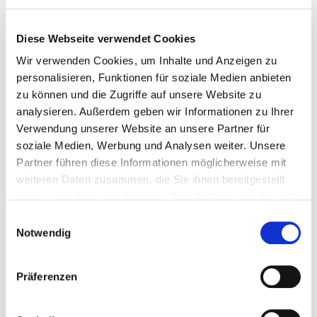
Diese Webseite verwendet Cookies
Wir verwenden Cookies, um Inhalte und Anzeigen zu
personalisieren, Funktionen für soziale Medien anbieten
zu können und die Zugriffe auf unsere Website zu
analysieren. Außerdem geben wir Informationen zu Ihrer
Anti-Rutsch-Klickfliese aus Kunststoff 400 x...
Verwendung unserer Website an unsere Partner für
soziale Medien, Werbung und Analysen weiter. Unsere
Offene-Klickfliesen
Partner führen diese Informationen möglicherweise mit
weiteren Daten zusammen, die Sie ihnen bereitgestellt
€ 5,69
haben oder die sie im Rahmen Ihrer Nutzung der Dienste
gesammelt haben.
Einwilligungsauswahl
Gewicht: 0.95 kg
Notwendig
Inkl. MwSt. zzgl.
Versandkosten
Auf Lager
Präferenzen
Mehr
In den Warenkorb
Wunschliste