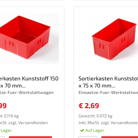
erkasten Kunststoff 150
Sortierkasten Kunststo
 x 70 mm...
x 75 x 70 mm...
etze-Fuer-Werkstattwagen
Einsaetze-Fuer-Werkstattw
99
€ 2,69
: 0.116 kg
Gewicht: 0.072 kg
wSt. zzgl.
Versandkosten
Inkl. MwSt. zzgl.
Versandkoste
 Lager
Auf Lager