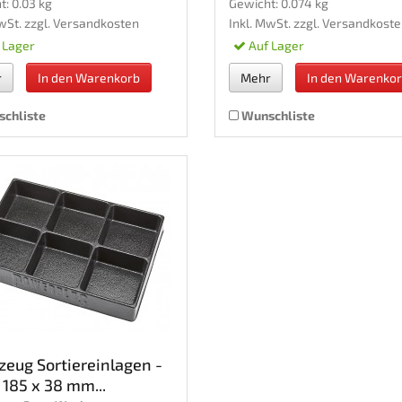
t: 0.03 kg
Gewicht: 0.074 kg
wSt. zzgl.
Versandkosten
Inkl. MwSt. zzgl.
Versandkoste
 Lager
Auf Lager
r
In den Warenkorb
Mehr
In den Warenko
chliste
Wunschliste
eug Sortiereinlagen -
 185 x 38 mm...