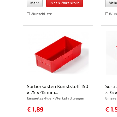
Mehr
In den Warenkorb
Meh
Wunschliste
Wuns
Sortierkasten Kunststoff 150
Sorti
x 75 x 45 mm...
x 75 
Einsaetze-Fuer-Werkstattwagen
Einsa
€ 1,89
€ 1,