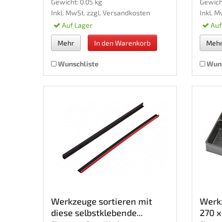
Gewicht: 0.05 kg
Gewich
Inkl. MwSt. zzgl.
Versandkosten
Inkl. M
Auf Lager
Auf
Mehr
In den Warenkorb
Meh
Wunschliste
Wuns
Werkzeuge sortieren mit
Werkz
diese selbstklebende...
270 x