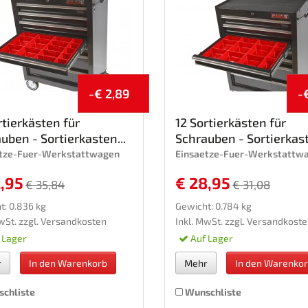
-€ 2,89
-
rtierkästen für
12 Sortierkästen für
uben - Sortierkasten...
Schrauben - Sortierkast
etze-Fuer-Werkstattwagen
Einsaetze-Fuer-Werkstattw
2,95
€ 28,95
€ 35,84
€ 31,08
t: 0.836 kg
Gewicht: 0.784 kg
wSt. zzgl.
Versandkosten
Inkl. MwSt. zzgl.
Versandkoste
 Lager
Auf Lager
r
In den Warenkorb
Mehr
In den Warenko
chliste
Wunschliste