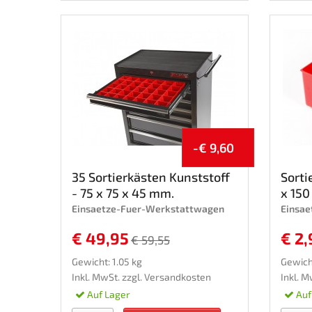
-€ 9,60
35 Sortierkästen Kunststoff
Sorti
- 75 x 75 x 45 mm.
x 150
Einsaetze-Fuer-Werkstattwagen
Einsa
€ 49,95
€ 2,
€ 59,55
Gewicht: 1.05 kg
Gewicht
Inkl. MwSt. zzgl.
Versandkosten
Inkl. M
Auf Lager
Auf