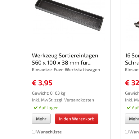
Werkzeug Sortiereinlagen
16 So
560 x 100 x 38 mm für...
Schra
Einsaetze-Fuer-Werkstattwagen
Einsa
€ 3,95
€ 3
Gewicht: 0.163 kg
Gewich
Inkl. MwSt. zzgl.
Versandkosten
Inkl. M
Auf Lager
Auf
Mehr
In den Warenkorb
Meh
Wunschliste
Wuns