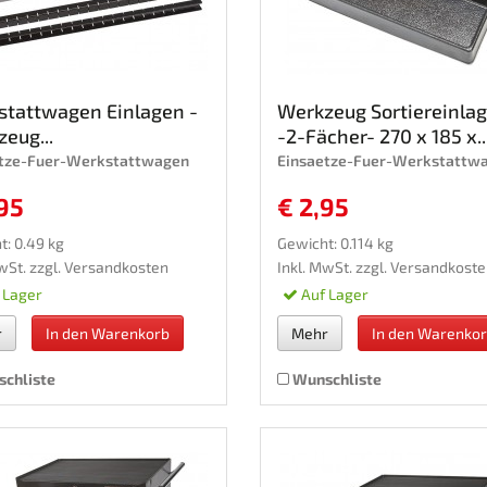
stattwagen Einlagen -
Werkzeug Sortiereinla
eug...
-2-Fächer- 270 x 185 x..
etze-Fuer-Werkstattwagen
Einsaetze-Fuer-Werkstattw
95
€ 2,95
t: 0.49 kg
Gewicht: 0.114 kg
wSt. zzgl.
Versandkosten
Inkl. MwSt. zzgl.
Versandkoste
 Lager
Auf Lager
r
In den Warenkorb
Mehr
In den Warenko
chliste
Wunschliste