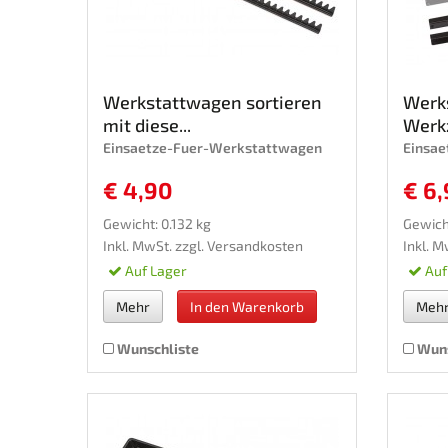
Werkstattwagen sortieren
Werk
mit diese...
Werkz
Einsaetze-Fuer-Werkstattwagen
Einsa
€ 4,90
€ 6,
Gewicht: 0.132 kg
Gewich
Inkl. MwSt. zzgl.
Versandkosten
Inkl. M
Auf Lager
Auf
Mehr
In den Warenkorb
Meh
Wunschliste
Wuns