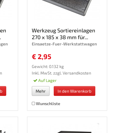
gen
Werkzeug Sortiereinlagen
.
270 x 185 x 38 mm für...
agen
Einsaetze-Fuer-Werkstattwagen
€ 2,95
Gewicht: 0.132 kg
n
Inkl. MwSt. zzgl.
Versandkosten
Auf Lager
rb
Mehr
In den Warenkorb
Wunschliste