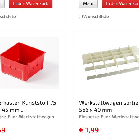
r
In den Warenkorb
Mehr
In den Warenko
chliste
Wunschliste
erkasten Kunststoff 75
Werkstattwagen sortie
x 45 mm...
566 x 40 mm
etze-Fuer-Werkstattwagen
Einsaetze-Fuer-Werkstattw
59
€ 1,99