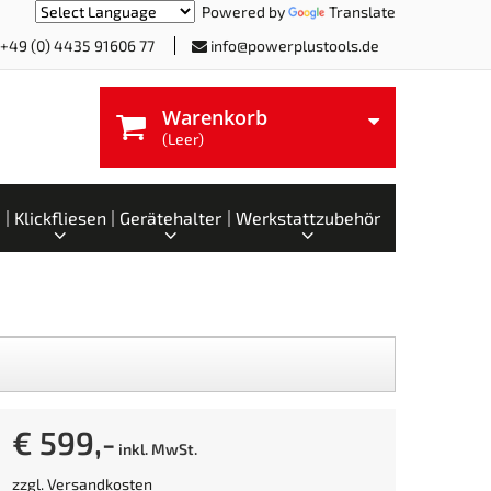
Powered by
Translate
+49 (0) 4435 91606 77
info@powerplustools.de
Warenkorb
(Leer)
Klickfliesen
Gerätehalter
Werkstattzubehör
€ 599,-
inkl. MwSt.
zzgl.
Versandkosten