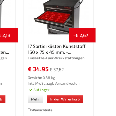
€ 2,13
-€ 2,67
17 Sortierkästen Kunststoff
en...
150 x 75 x 45 mm. -...
agen
Einsaetze-Fuer-Werkstattwagen
€ 34,95
€ 37,62
Gewicht: 0.88 kg
n
Inkl. MwSt. zzgl.
Versandkosten
Auf Lager
rb
Mehr
In den Warenkorb
Wunschliste