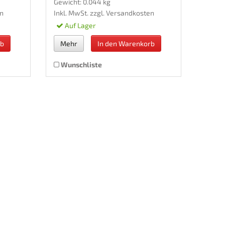
Gewicht: 0.044 kg
n
Inkl. MwSt. zzgl.
Versandkosten
Auf Lager
rb
Mehr
In den Warenkorb
Wunschliste