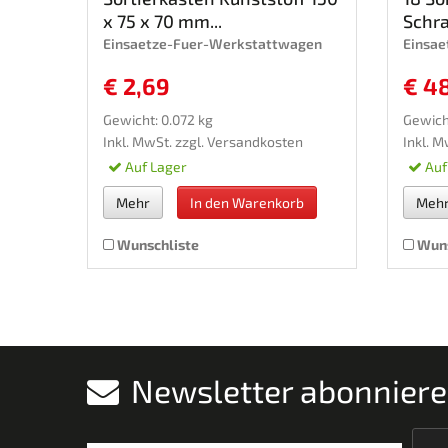
x 75 x 70 mm...
Schra
Einsaetze-Fuer-Werkstattwagen
Einsa
€ 2,69
€ 4
Gewicht: 0.072 kg
Gewich
Inkl. MwSt. zzgl.
Versandkosten
Inkl. M
Auf Lager
Auf
Mehr
In den Warenkorb
Meh
Wunschliste
Wuns
Newsletter abonnier