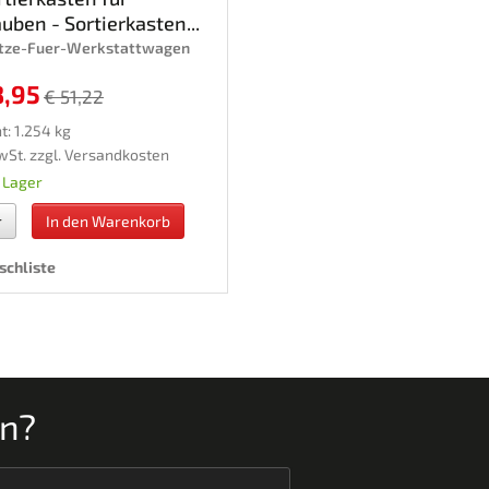
uben - Sortierkasten...
etze-Fuer-Werkstattwagen
8,95
€ 51,22
t: 1.254 kg
wSt. zzgl.
Versandkosten
 Lager
r
In den Warenkorb
chliste
en?