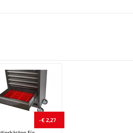
-€ 2,27
rtierkästen für