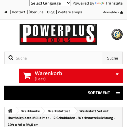
Powered by
Translate
Kontakt
Über uns
Blog
Weitere shops
Anmelden
Home
Suche
Warenkorb
(Leer)
SORTIMENT
Werkbänke
Werkstattset
Werkstatt Set mit
Hartholzplatte,Mülleimer - 12 Schubladen - Werkstatteinrichtung -
204 x 46 x 94,6 cm