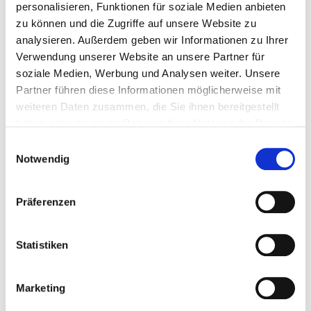
Wunschliste
personalisieren, Funktionen für soziale Medien anbieten
zu können und die Zugriffe auf unsere Website zu
analysieren. Außerdem geben wir Informationen zu Ihrer
Verwendung unserer Website an unsere Partner für
soziale Medien, Werbung und Analysen weiter. Unsere
Partner führen diese Informationen möglicherweise mit
weiteren Daten zusammen, die Sie ihnen bereitgestellt
haben oder die sie im Rahmen Ihrer Nutzung der Dienste
gesammelt haben.
Einwilligungsauswahl
Notwendig
Werkzeug Sortiereinlagen 270 x 185 x 38 mm für...
Präferenzen
Einsaetze-Fuer-Werkstattwagen
Statistiken
€ 2,95
Marketing
Gewicht: 0.132 kg
Inkl. MwSt. zzgl.
Versandkosten