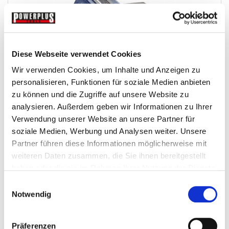
Diese Webseite verwendet Cookies
Wir verwenden Cookies, um Inhalte und Anzeigen zu
personalisieren, Funktionen für soziale Medien anbieten
Schraubstock 150 mm. drehbar - Drehteller - mit...
zu können und die Zugriffe auf unsere Website zu
analysieren. Außerdem geben wir Informationen zu Ihrer
Schraubstocke
Verwendung unserer Website an unsere Partner für
soziale Medien, Werbung und Analysen weiter. Unsere
€ 74,95
Partner führen diese Informationen möglicherweise mit
weiteren Daten zusammen, die Sie ihnen bereitgestellt
Gewicht: 13.5 kg
haben oder die sie im Rahmen Ihrer Nutzung der Dienste
Inkl. MwSt. zzgl.
Versandkosten
gesammelt haben.
Einwilligungsauswahl
Auf Lager
Notwendig
Mehr
In den Warenkorb
Wunschliste
Präferenzen