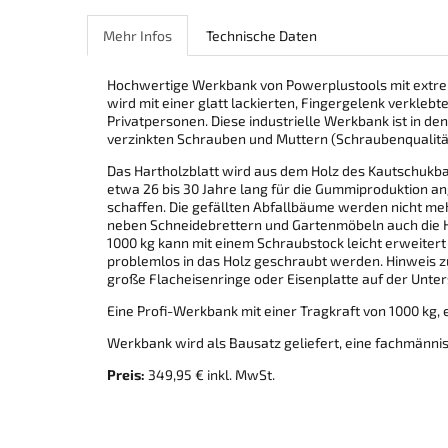
Mehr Infos
Technische Daten
Hochwertige Werkbank von Powerplustools mit extre
wird mit einer glatt lackierten, Fingergelenk verkleb
Privatpersonen. Diese industrielle Werkbank ist in d
verzinkten Schrauben und Muttern (Schraubenqualität
Das Hartholzblatt wird aus dem Holz des Kautschukba
etwa 26 bis 30 Jahre lang für die Gummiproduktion a
schaffen. Die gefällten Abfallbäume werden nicht m
neben Schneidebrettern und Gartenmöbeln auch die Ha
1000 kg kann mit einem Schraubstock leicht erweiter
problemlos in das Holz geschraubt werden. Hinweis 
große Flacheisenringe oder Eisenplatte auf der Unter
Eine Profi-Werkbank mit einer Tragkraft von 1000 kg,
Werkbank wird als Bausatz geliefert, eine fachmänni
Preis:
349,95 € inkl. MwSt.