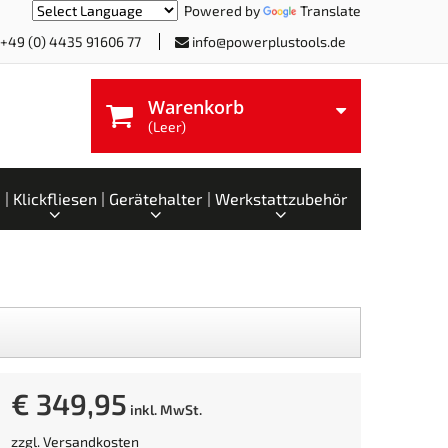
Powered by
Translate
+49 (0) 4435 91606 77
info@powerplustools.de
Warenkorb
(Leer)
Klickfliesen
Gerätehalter
Werkstattzubehör
€ 349,95
inkl. MwSt.
zzgl.
Versandkosten