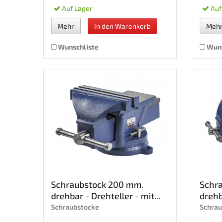
Auf Lager
Auf
Mehr
In den Warenkorb
Meh
Wunschliste
Wuns
Schraubstock 200 mm.
Schr
drehbar - Drehteller - mit...
drehb
Schraubstocke
Schrau