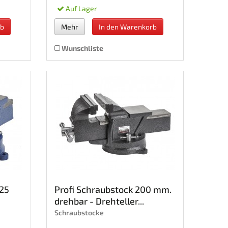
Auf Lager
rb
Mehr
In den Warenkorb
Wunschliste
125
Profi Schraubstock 200 mm.
drehbar - Drehteller...
Schraubstocke