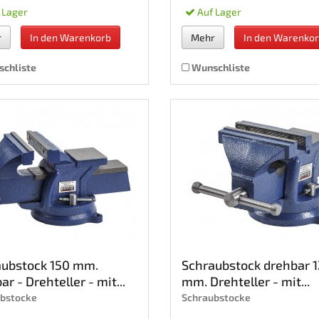
 Lager
Auf Lager
r
In den Warenkorb
Mehr
In den Warenko
chliste
Wunschliste
aubstock 150 mm.
Schraubstock drehbar 
ar - Drehteller - mit...
mm. Drehteller - mit...
bstocke
Schraubstocke