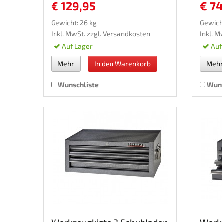
€ 129,95
€ 7
Gewicht: 26 kg
Gewicht
Inkl. MwSt. zzgl.
Versandkosten
Inkl. M
Auf Lager
Auf
Mehr
In den Warenkorb
Meh
Wunschliste
Wuns
Werkzeugkiste 3 Schubladen
Werk