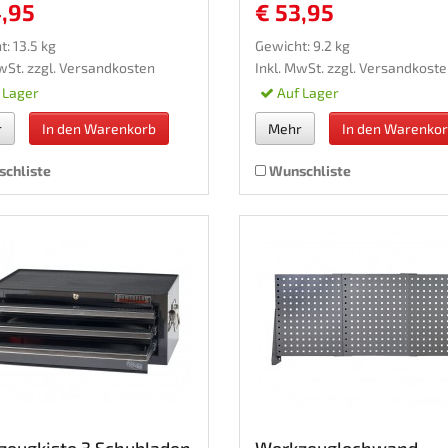
4,95
€ 53,95
: 13.5 kg
Gewicht: 9.2 kg
wSt. zzgl.
Versandkosten
Inkl. MwSt. zzgl.
Versandkoste
 Lager
Auf Lager
r
In den Warenkorb
Mehr
In den Warenko
chliste
Wunschliste
zeugkiste 3 Schubladen
Werkzeuglochwand -