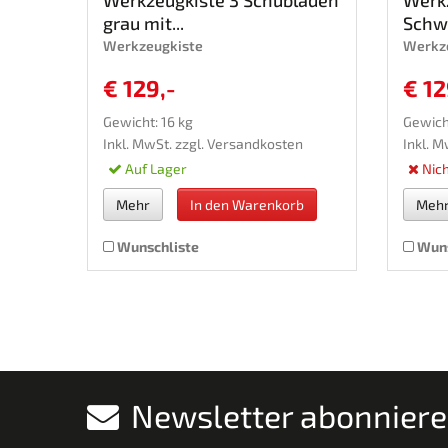
grau mit...
Schwa
Werkzeugkiste
Werkz
€ 129,-
€ 12
Gewicht: 16 kg
Gewicht
Inkl. MwSt. zzgl.
Versandkosten
Inkl. M
Auf Lager
Nich
Mehr
In den Warenkorb
Meh
Wunschliste
Wuns
Newsletter abonnier