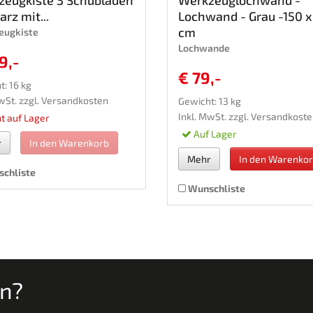
rz mit...
Lochwand - Grau -150 x
cm
eugkiste
Lochwande
9,-
€ 79,-
: 16 kg
wSt. zzgl.
Versandkosten
Gewicht: 13 kg
Inkl. MwSt. zzgl.
Versandkoste
t auf Lager
Auf Lager
r
In den Warenkorb
Mehr
In den Warenko
chliste
Wunschliste
en?