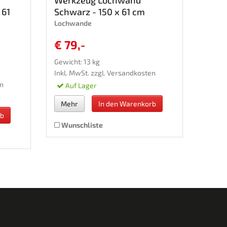
 61
Schwarz - 150 x 61 cm
Lochwande
€ 79,-
Gewicht: 13 kg
Inkl. MwSt. zzgl.
Versandkosten
n
Auf Lager
Mehr
In den Warenkorb
rb
Wunschliste