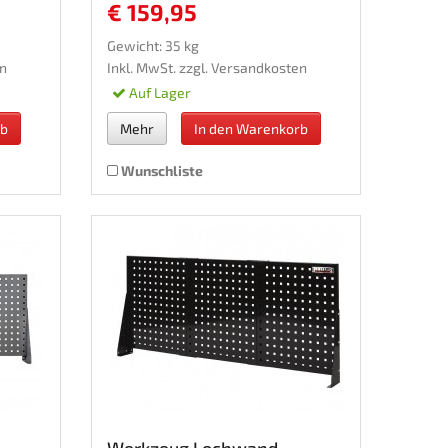
€ 159,95
Gewicht: 35 kg
n
Inkl. MwSt. zzgl.
Versandkosten
Auf Lager
rb
Mehr
In den Warenkorb
Wunschliste
Werkzeug Lochwand