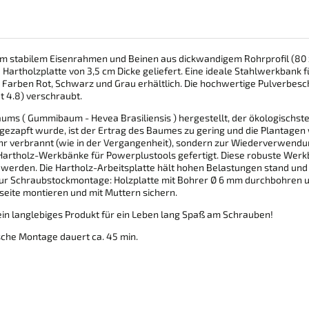
m stabilem Eisenrahmen und Beinen aus dickwandigem Rohrprofil (80 
te Hartholzplatte von 3,5 cm Dicke geliefert. Eine ideale Stahlwerkbank
en Farben Rot, Schwarz und Grau erhältlich. Die hochwertige Pulverbes
 4.8) verschraubt.
ums ( Gummibaum - Hevea Brasiliensis ) hergestellt, der ökologischst
ngezapft wurde, ist der Ertrag des Baumes zu gering und die Plantagen
ehr verbrannt (wie in der Vergangenheit), sondern zur Wiederverwend
rtholz-Werkbänke für Powerplustools gefertigt. Diese robuste Werkba
t werden. Die Hartholz-Arbeitsplatte hält hohen Belastungen stand un
zur Schraubstockmontage: Holzplatte mit Bohrer Ø 6 mm durchbohren
seite montieren und mit Muttern sichern.
 ein langlebiges Produkt für ein Leben lang Spaß am Schrauben!
sche Montage dauert ca. 45 min.