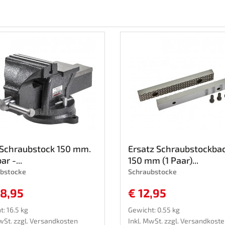
 Schraubstock 150 mm.
Ersatz Schraubstockba
r -...
150 mm (1 Paar)...
bstocke
Schraubstocke
08,95
€ 12,95
: 16.5 kg
Gewicht: 0.55 kg
wSt. zzgl.
Versandkosten
Inkl. MwSt. zzgl.
Versandkoste