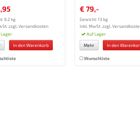
3,95
€ 79,-
: 9.2 kg
Gewicht: 13 kg
wSt. zzgl.
Versandkosten
Inkl. MwSt. zzgl.
Versandkoste
 Lager
Auf Lager
r
In den Warenkorb
Mehr
In den Warenko
chliste
Wunschliste