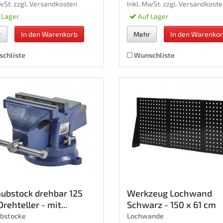
wSt. zzgl.
Versandkosten
Inkl. MwSt. zzgl.
Versandkoste
 Lager
Auf Lager
r
In den Warenkorb
Mehr
In den Warenko
chliste
Wunschliste
ubstock drehbar 125
Werkzeug Lochwand
rehteller - mit...
Schwarz - 150 x 61 cm
bstocke
Lochwande