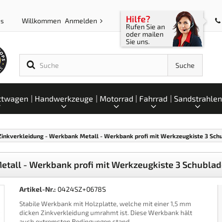
Hilfe?
Willkommen
Anmelden
ps
Rufen Sie an
oder mailen
Sie uns.
Suche
ttwagen
Handwerkzeuge
Motorrad
Fahrrad
Sandstrahlen
inkverkleidung - Werkbank Metall - Werkbank profi mit Werkzeugkiste 3 Sch
tall - Werkbank profi mit Werkzeugkiste 3 Schubla
Artikel-Nr.:
0424SZ+0678S
S
tabile Werkbank mit Holzplatte, welche mit einer 1,5 mm
dicken Zinkverkleidung umrahmt ist. Diese Werkbank hält
auch extremsten Bedingungen stand.