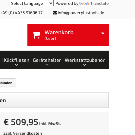
Powered by
Translate
+49 (0) 4435 91606 77
info@powerplustools.de
Warenkorb
(Leer)
Klickfliesen
Gerätehalter
Werkstattzubehör
ubladen
den
€ 509,95
inkl. MwSt.
zzgl.
Versandkosten