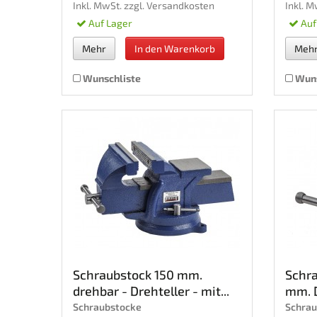
Inkl. MwSt. zzgl.
Versandkosten
Inkl. M
Auf Lager
Auf
Mehr
In den Warenkorb
Meh
Wunschliste
Wuns
Schraubstock 150 mm.
Schra
drehbar - Drehteller - mit...
mm. D
Schraubstocke
Schrau