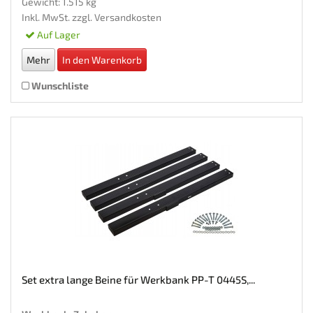
Gewicht: 1.515 kg
Inkl. MwSt. zzgl.
Versandkosten
Auf Lager
Mehr
In den Warenkorb
Wunschliste
Set extra lange Beine für Werkbank PP-T 0445S,...