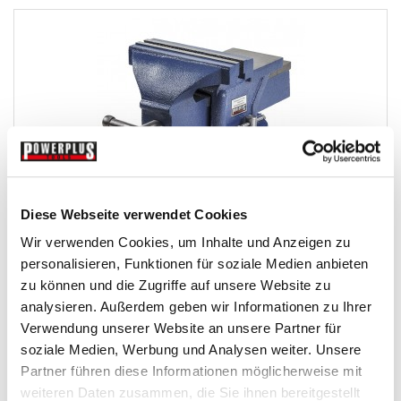
Diese Webseite verwendet Cookies
Schraubstock 200 mm. drehbar - Drehteller - mit...
Wir verwenden Cookies, um Inhalte und Anzeigen zu
Schraubstocke
personalisieren, Funktionen für soziale Medien anbieten
zu können und die Zugriffe auf unsere Website zu
analysieren. Außerdem geben wir Informationen zu Ihrer
€ 129,95
Verwendung unserer Website an unsere Partner für
Gewicht: 26 kg
soziale Medien, Werbung und Analysen weiter. Unsere
Inkl. MwSt. zzgl.
Versandkosten
Partner führen diese Informationen möglicherweise mit
Auf Lager
weiteren Daten zusammen, die Sie ihnen bereitgestellt