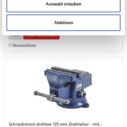
€ 74,95
Auswahl erlauben
Gewicht: 13.5 kg
Inkl. MwSt. zzgl.
Versandkosten
Ablehnen
Auf Lager
Mehr
In den Warenkorb
Wunschliste
Schraubstock drehbar 125 mm. Drehteller - mit...