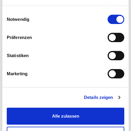
haben oder die sie im Rahmen Ihrer Nutzung der Dienste
Mehr
In den Warenkorb
gesammelt haben.
Einwilligungsauswahl
Wunschliste
Notwendig
Präferenzen
Statistiken
Marketing
Details zeigen
Schraubstock 150 mm. drehbar - Drehteller - mit...
Schraubstocke
Alle zulassen