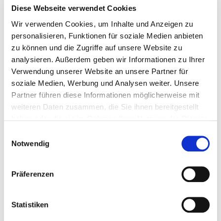
Diese Webseite verwendet Cookies
Zubehör
Wir verwenden Cookies, um Inhalte und Anzeigen zu
personalisieren, Funktionen für soziale Medien anbieten
zu können und die Zugriffe auf unsere Website zu
analysieren. Außerdem geben wir Informationen zu Ihrer
Verwendung unserer Website an unsere Partner für
soziale Medien, Werbung und Analysen weiter. Unsere
Partner führen diese Informationen möglicherweise mit
weiteren Daten zusammen, die Sie ihnen bereitgestellt
haben oder die sie im Rahmen Ihrer Nutzung der Dienste
gesammelt haben.
Einwilligungsauswahl
Reifenlöffel 2 Stk. Reifenheber Metall 60 cm...
Notwendig
Reifenheber
Präferenzen
€ 23,99
Statistiken
Gewicht: 2.398 kg