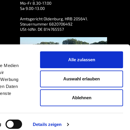
Mo-Fr 8.30-17.00
Sa 9.00-13.00
Amtsgericht Oldenburg, HRB 205641.
Steuernummer 6820706492
USt-IdNr. DE 814765557
Alle zulassen
le Medien
ir
Auswahl erlauben
, Werbung
ren Daten
ienste
Ablehnen
3
/5 bewertet, basierend auf der Grundlage von
7462
Bewertungen
north
g
Details zeigen