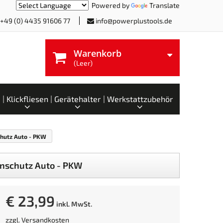
Powered by
Translate
+49 (0) 4435 91606 77
info@powerplustools.de
Warenkorb
(Leer)
Klickfliesen
Gerätehalter
Werkstattzubehör
chutz Auto - PKW
ornschutz Auto - PKW
€ 23,99
inkl. MwSt.
zzgl.
Versandkosten