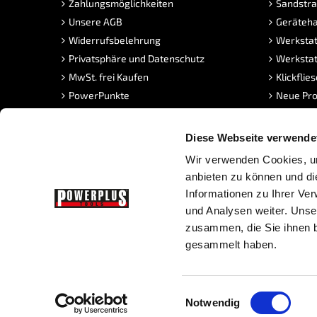
Zahlungsmöglichkeiten
Sandstra
Unsere AGB
Geräteha
Widerrufsbelehrung
Werkstat
Privatsphäre und Datenschutz
Werkstat
MwSt. frei Kaufen
Klickflie
PowerPunkte
Neue Pro
FAQ Sandstrahlen
Angebot
Stellenangebote
Diese Webseite verwende
Wir verwenden Cookies, um
anbieten zu können und di
Informationen zu Ihrer Ve
und Analysen weiter. Unse
zusammen, die Sie ihnen b
gesammelt haben.
Copyright © Powerplustools GmbH -
Sitemap
|
Prestashop We
Einwilligungsauswahl
Notwendig