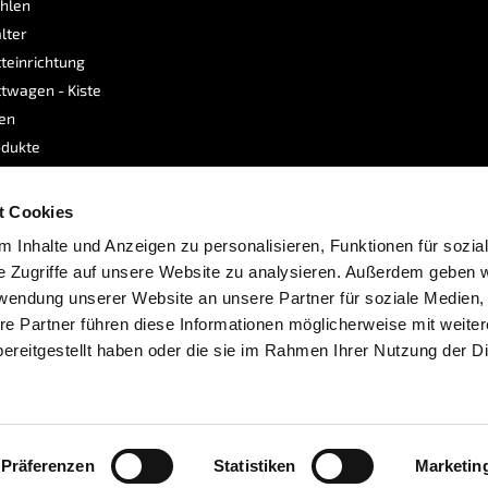
hlen
lter
teinrichtung
twagen - Kiste
sen
dukte
e
t Cookies
 Inhalte und Anzeigen zu personalisieren, Funktionen für sozia
e Zugriffe auf unsere Website zu analysieren. Außerdem geben w
rwendung unserer Website an unsere Partner für soziale Medien
re Partner führen diese Informationen möglicherweise mit weite
ereitgestellt haben oder die sie im Rahmen Ihrer Nutzung der D
bshops
Powerplustools.de
wird durchschnittlich mit
4.8
Präferenzen
Statistiken
Marketin