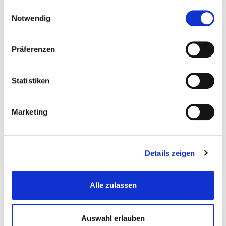
gesammelt haben.
Einwilligungsauswahl
Notwendig
Kunststoff Lagerbox 270 x 140 x 125 mm.
Präferenzen
Lochwande
Statistiken
€ 5,95
Gewicht: 0.258 kg
Marketing
Inkl. MwSt. zzgl.
Versandkosten
Auf Lager
Mehr
In den Warenkorb
Details zeigen
Wunschliste
Alle zulassen
Auswahl erlauben