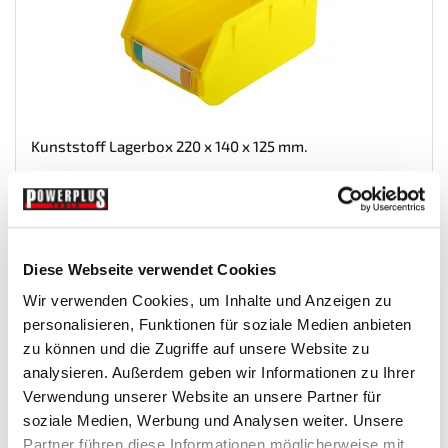
Kunststoff Lagerbox 220 x 140 x 125 mm.
Lochwande
€ 4,35
Diese Webseite verwendet Cookies
Gewicht: 0.226 kg
Wir verwenden Cookies, um Inhalte und Anzeigen zu
Inkl. MwSt. zzgl.
Versandkosten
personalisieren, Funktionen für soziale Medien anbieten
Auf Lager
zu können und die Zugriffe auf unsere Website zu
analysieren. Außerdem geben wir Informationen zu Ihrer
Mehr
In den Warenkorb
Verwendung unserer Website an unsere Partner für
Wunschliste
soziale Medien, Werbung und Analysen weiter. Unsere
Partner führen diese Informationen möglicherweise mit