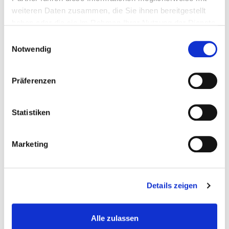
weiteren Daten zusammen, die Sie ihnen bereitgestellt
haben oder die sie im Rahmen Ihrer Nutzung der Dienste
gesammelt haben.
Einwilligungsauswahl
Notwendig
Präferenzen
Statistiken
Kunststoff Lagerbox 270 x 140 x 125 mm.
Marketing
Lochwande
€ 5,95
Details zeigen
Gewicht: 0.258 kg
Inkl. MwSt. zzgl.
Versandkosten
Alle zulassen
Auf Lager