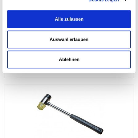
Handwerkzeug-Diverses
Alle zulassen
€ 5,95
Gewicht: 0.375 kg
Auswahl erlauben
Inkl. MwSt. zzgl.
Versandkosten
Auf Lager
Mehr
In den Warenkorb
Ablehnen
Wunschliste