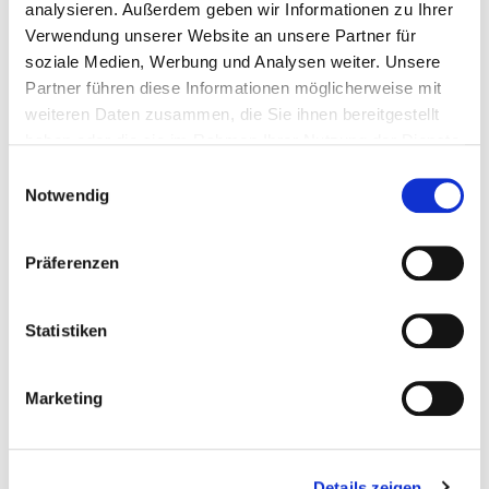
analysieren. Außerdem geben wir Informationen zu Ihrer
Gewicht: 0.68 kg
Verwendung unserer Website an unsere Partner für
Inkl. MwSt. zzgl.
Versandkosten
soziale Medien, Werbung und Analysen weiter. Unsere
Auf Lager
Partner führen diese Informationen möglicherweise mit
Mehr
In den Warenkorb
weiteren Daten zusammen, die Sie ihnen bereitgestellt
haben oder die sie im Rahmen Ihrer Nutzung der Dienste
Wunschliste
gesammelt haben.
Einwilligungsauswahl
Notwendig
Präferenzen
Statistiken
Marketing
Leichter Klauenhammer 250 g mit Holzstiel
Details zeigen