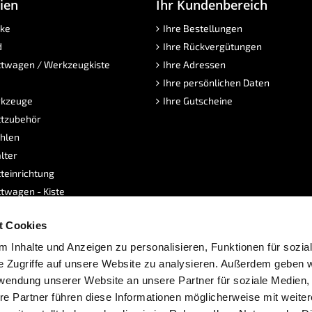
ien
Ihr Kundenbereich
ke
Ihre Bestellungen
d
Ihre Rückvergütungen
twagen / Werkzeugkiste
Ihre Adressen
Ihre persönlichen Daten
kzeuge
Ihre Gutscheine
tzubehör
hlen
lter
teinrichtung
twagen - Kiste
sen
t Cookies
dukte
e
 Inhalte und Anzeigen zu personalisieren, Funktionen für sozia
e Zugriffe auf unsere Website zu analysieren. Außerdem geben w
rwendung unserer Website an unsere Partner für soziale Medien
re Partner führen diese Informationen möglicherweise mit weite