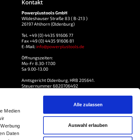
Kontakt
Powerplustools GmbH
Wildeshauser Straße 83 ( B-213 )
26197 Ahlhorn (Oldenburg)
Tel. +49 (0) 4435 91606 77
Fax +49 (0) 4435 91606 81
E-Mail:
info@powerplustools.de
Öffnungszeiten:
Mo-Fr 8.30-17.00
Sa 9.00-13.00
Amtsgericht Oldenburg, HRB 205641.
Steuernummer 6820706492
USt-IdNr. DE 814765557
Alle zulassen
le Medien
ir
Auswahl erlauben
, Werbung
ren Daten