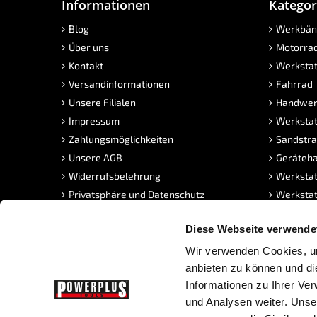
Informationen
Kategor
Blog
Werkbän
Über uns
Motorra
Kontakt
Werkstat
Versandinformationen
Fahrrad
Unsere Filialen
Handwer
Impressum
Werkstat
Zahlungsmöglichkeiten
Sandstra
Unsere AGB
Geräteha
Widerrufsbelehrung
Werkstat
Privatsphäre und Datenschutz
Werkstat
MwSt. frei Kaufen
Klickflie
Diese Webseite verwende
PowerPunkte
Neue Pro
FAQ Sandstrahlen
Angebot
Wir verwenden Cookies, um
Stellenangebote
anbieten zu können und di
Informationen zu Ihrer Ve
und Analysen weiter. Unse