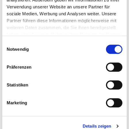
Verwendung unserer Website an unsere Partner für
Gummimatte - Schutzmatte für Werkbank und...
soziale Medien, Werbung und Analysen weiter. Unsere
Partner führen diese Informationen möglicherweise mit
Werkbank-Zubehor
weiteren Daten zusammen, die Sie ihnen bereitgestellt
haben oder die sie im Rahmen Ihrer Nutzung der Dienste
gesammelt haben.
€ 5,75
Einwilligungsauswahl
Notwendig
Gewicht: 0.886 kg
Inkl. MwSt. zzgl.
Versandkosten
Präferenzen
Nicht auf Lager
Mehr
In den Warenkorb
Statistiken
Wunschliste
Marketing
Details zeigen