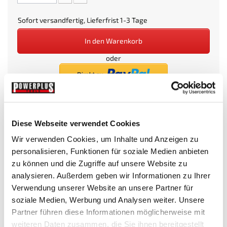
Sofort versandfertig, Lieferfrist 1-3 Tage
In den Warenkorb
oder
Diese Webseite verwendet Cookies
Beim Kauf dieses Artikels erhalten Sie:
16
PowerPunkte
.
Wir verwenden Cookies, um Inhalte und Anzeigen zu
personalisieren, Funktionen für soziale Medien anbieten
Wunschliste
zu können und die Zugriffe auf unsere Website zu
analysieren. Außerdem geben wir Informationen zu Ihrer
Verwendung unserer Website an unsere Partner für
soziale Medien, Werbung und Analysen weiter. Unsere
Mehr Infos
Technische Daten
Partner führen diese Informationen möglicherweise mit
weiteren Daten zusammen, die Sie ihnen bereitgestellt