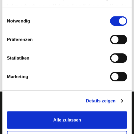
haben oder die sie im Rahmen Ihrer Nutzung der Dienste
MEHR INFOS
gesammelt haben.
Einwilligungsauswahl
Notwendig
Maße eingefahren: 400 x 45 mm.
Maße ausgefahren: 800 x 45 mm.
Präferenzen
Gewicht pro Set: 1220 g
Statistiken
Set-Preis: € 16,00 inkl. MwSt.
Marketing
Details zeigen
Newsletter abonnieren?
Alle zulassen