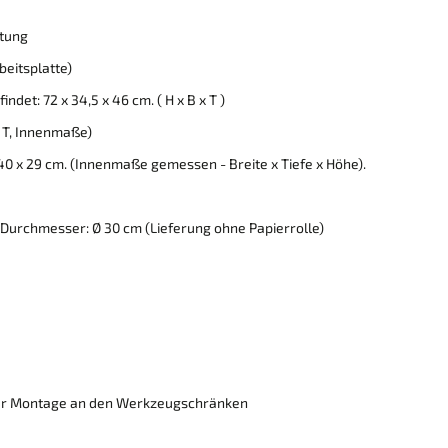
htung
beitsplatte)
et: 72 x 34,5 x 46 cm. ( H x B x T )
x T, Innenmaße)
40 x 29 cm. (Innenmaße gemessen - Breite x Tiefe x Höhe).
. Durchmesser: Ø 30 cm (Lieferung ohne Papierrolle)
zur Montage an den Werkzeugschränken