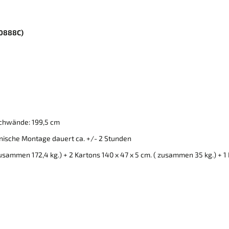
 0888C)
chwände: 199,5 cm
ännische Montage dauert ca. +/- 2 Stunden
mmen 172,4 kg.) + 2 Kartons 140 x 47 x 5 cm. ( zusammen 35 kg.) + 1 Kar