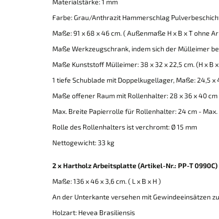
Materialstärke: 1 mm
Farbe: Grau/Anthrazit Hammerschlag Pulverbeschic
Maße: 91 x 68 x 46 cm. ( Außenmaße H x B x T ohne Ar
Maße Werkzeugschrank, indem sich der Mülleimer befind
Maße Kunststoff Mülleimer: 38 x 32 x 22,5 cm. (H x B 
1 tiefe Schublade mit Doppelkugellager, Maße: 24,5 x 
Maße offener Raum mit Rollenhalter: 28 x 36 x 40 cm
Max. Breite Papierrolle für Rollenhalter: 24 cm - Max
Rolle des Rollenhalters ist verchromt: Ø 15 mm
Nettogewicht: 33 kg
2 x Hartholz Arbeitsplatte (Artikel-Nr.: PP-T 0990C)
Maße:
136 x 46 x 3,6 cm. ( L x B x H )
An der Unterkante versehen mit Gewindeeinsätzen 
Holzart: Hevea Brasiliensis