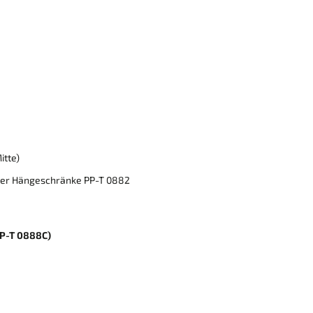
itte)
 der Hängeschränke PP-T 0882
PP-T 0888C)