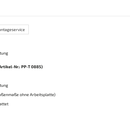
ntageservice
htung
rtikel-Nr.: PP-T 0885)
htung
Außenmaße ohne Arbeitsplatte)
attet