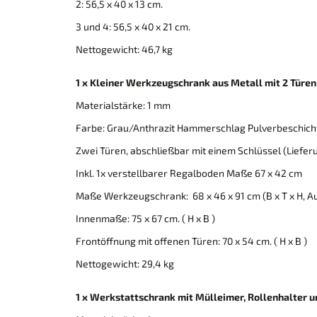
2: 56,5 x 40 x 13 cm.
3 und 4: 56,5 x 40 x 21 cm.
Nettogewicht: 46,7 kg
1 x Kleiner Werkzeugschrank aus Metall mit 2 Türen 
Materialstärke: 1 mm
Farbe: Grau/Anthrazit Hammerschlag Pulverbeschic
Zwei Türen, abschließbar mit einem Schlüssel (Lieferun
Inkl. 1x verstellbarer Regalboden Maße 67 x 42 cm
Maße Werkzeugschrank: 68 x 46 x 91 cm (B x T x H, 
Innenmaße: 75 x 67 cm. ( H x B )
Frontöffnung mit offenen Türen: 70 x 54 cm. ( H x B )
Nettogewicht: 29,4 kg
1 x Werkstattschrank mit Mülleimer, Rollenhalter un