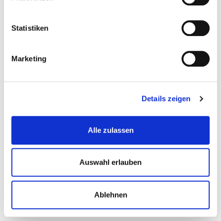
Statistiken
Marketing
Werkzeuge sortieren mit diese selbstklebende...
Einsaetze-Fuer-Werkstattwagen
Details zeigen
€ 3,90
Alle zulassen
Gewicht: 0.118 kg
Inkl. MwSt. zzgl.
Versandkosten
Auswahl erlauben
Auf Lager
Mehr
In den Warenkorb
Ablehnen
Wunschliste