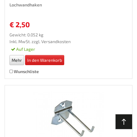
Lochwandhaken
€ 2,50
Gewicht: 0.052 kg
Inkl. MwSt. zzgl.
Versandkosten
Auf Lager
Mehr
In den Warenkorb
Wunschliste
north