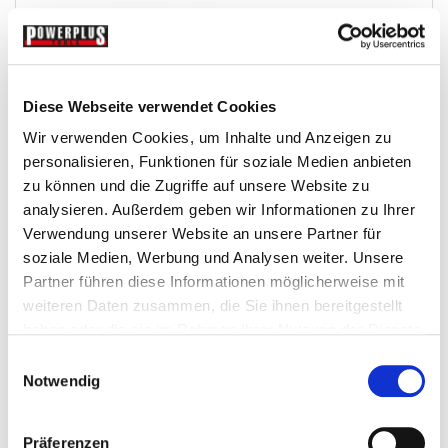
Werkstattwagen sortieren mit diese...
Einsaetze-Fuer-Werkstattwagen
Diese Webseite verwendet Cookies
Wir verwenden Cookies, um Inhalte und Anzeigen zu
€ 4,90
personalisieren, Funktionen für soziale Medien anbieten
zu können und die Zugriffe auf unsere Website zu
Gewicht: 0.132 kg
analysieren. Außerdem geben wir Informationen zu Ihrer
Inkl. MwSt. zzgl.
Versandkosten
Verwendung unserer Website an unsere Partner für
Auf Lager
soziale Medien, Werbung und Analysen weiter. Unsere
Mehr
In den Warenkorb
Partner führen diese Informationen möglicherweise mit
weiteren Daten zusammen, die Sie ihnen bereitgestellt
Wunschliste
haben oder die sie im Rahmen Ihrer Nutzung der Dienste
gesammelt haben.
Einwilligungsauswahl
Notwendig
Präferenzen