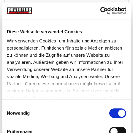
Werkzeug Sortiereinlagen 270 x 185 x 38 mm für...
Einsaetze-Fuer-Werkstattwagen
Diese Webseite verwendet Cookies
€ 2,95
Wir verwenden Cookies, um Inhalte und Anzeigen zu
personalisieren, Funktionen für soziale Medien anbieten
Gewicht: 0.132 kg
zu können und die Zugriffe auf unsere Website zu
Inkl. MwSt. zzgl.
Versandkosten
analysieren. Außerdem geben wir Informationen zu Ihrer
Auf Lager
Verwendung unserer Website an unsere Partner für
Mehr
In den Warenkorb
soziale Medien, Werbung und Analysen weiter. Unsere
Partner führen diese Informationen möglicherweise mit
Wunschliste
weiteren Daten zusammen, die Sie ihnen bereitgestellt
haben oder die sie im Rahmen Ihrer Nutzung der Dienste
gesammelt haben.
Einwilligungsauswahl
Notwendig
Präferenzen