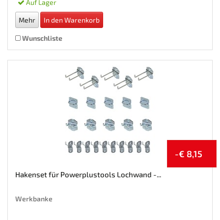
Auf Lager
Mehr
In den Warenkorb
Wunschliste
-€ 8,15
Hakenset für Powerplustools Lochwand -...
Werkbanke