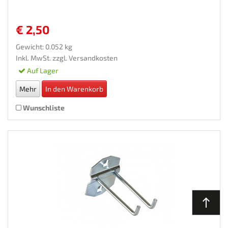
€ 2,50
Gewicht: 0.052 kg
Inkl. MwSt. zzgl.
Versandkosten
Auf Lager
Mehr
In den Warenkorb
Wunschliste
north