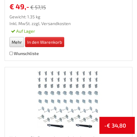
€ 49,-
€ 57,15
Gewicht: 1.35 kg
Inkl. MwSt. zzgl.
Versandkosten
Auf Lager
Mehr
In den Warenkorb
Wunschliste
-€ 34,80