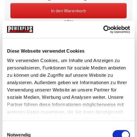
In den Warenkorb
oder
Diese Webseite verwendet Cookies
Wir verwenden Cookies, um Inhalte und Anzeigen zu
Beim Kauf dieses Artikels erhalten Sie:
16
PowerPunkte
.
personalisieren, Funktionen für soziale Medien anbieten
zu können und die Zugriffe auf unsere Website zu
analysieren. Außerdem geben wir Informationen zu Ihrer
Wunschliste
Verwendung unserer Website an unsere Partner für
soziale Medien, Werbung und Analysen weiter. Unsere
Partner führen diese Informationen möglicherweise mit
weiteren Daten zusammen, die Sie ihnen bereitgestellt
Mehr Infos
Technische Daten
haben oder die sie im Rahmen Ihrer Nutzung der Dienste
gesammelt haben.
Einwilligungsauswahl
MEHR INFOS
Notwendig