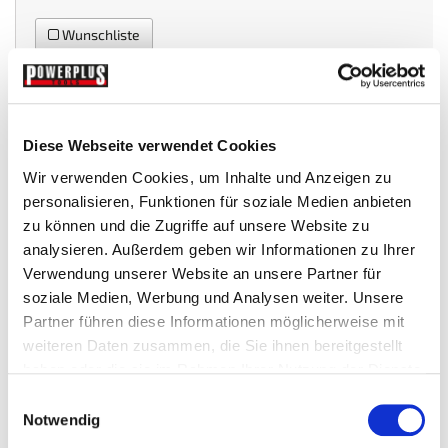
Wunschliste
Mehr Infos
Technische Daten
Diese Webseite verwendet Cookies
Wir verwenden Cookies, um Inhalte und Anzeigen zu
MEHR INFOS
personalisieren, Funktionen für soziale Medien anbieten
zu können und die Zugriffe auf unsere Website zu
analysieren. Außerdem geben wir Informationen zu Ihrer
Preis: € 9,95 inkl. MwSt. (5 Stk)
Verwendung unserer Website an unsere Partner für
soziale Medien, Werbung und Analysen weiter. Unsere
Partner führen diese Informationen möglicherweise mit
weiteren Daten zusammen, die Sie ihnen bereitgestellt
haben oder die sie im Rahmen Ihrer Nutzung der Dienste
Zubehör
gesammelt haben.
Einwilligungsauswahl
Notwendig