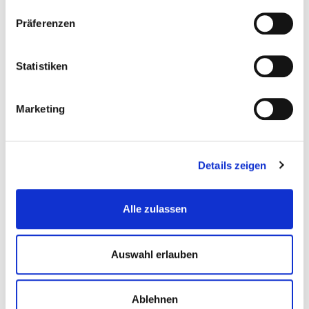
Präferenzen
Statistiken
Marketing
Bohrfutteraufsatz für Stecknüsse 3-tlg - 1/4 ,...
Steckschlussel
Details zeigen
€ 9,95
Alle zulassen
Gewicht: 0.1 kg
Inkl. MwSt. zzgl.
Versandkosten
Auswahl erlauben
Auf Lager
Mehr
In den Warenkorb
Ablehnen