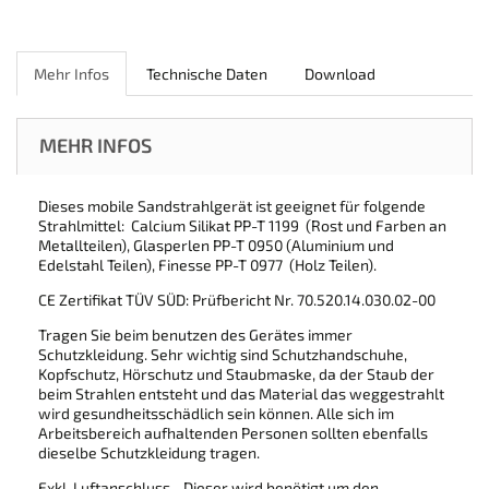
Mehr Infos
Technische Daten
Download
MEHR INFOS
Dieses mobile Sandstrahlgerät ist geeignet für folgende
Strahlmittel: Calcium Silikat PP-T 1199 (Rost und Farben an
Metallteilen), Glasperlen PP-T 0950 (Aluminium und
Edelstahl Teilen), Finesse PP-T 0977 (Holz Teilen).
CE Zertifikat TÜV SÜD: Prüfbericht Nr. 70.520.14.030.02-00
Tragen Sie beim benutzen des Gerätes immer
Schutzkleidung. Sehr wichtig sind Schutzhandschuhe,
Kopfschutz, Hörschutz und Staubmaske, da der Staub der
beim Strahlen entsteht und das Material das weggestrahlt
wird gesundheitsschädlich sein können. Alle sich im
Arbeitsbereich aufhaltenden Personen sollten ebenfalls
dieselbe Schutzkleidung tragen.
Exkl. Luftanschluss - Dieser wird benötigt um den