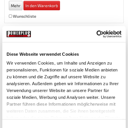
Mehr
In den Warenkorb
Wunschliste
Diese Webseite verwendet Cookies
Wir verwenden Cookies, um Inhalte und Anzeigen zu
personalisieren, Funktionen für soziale Medien anbieten
zu können und die Zugriffe auf unsere Website zu
analysieren. Außerdem geben wir Informationen zu Ihrer
Verwendung unserer Website an unsere Partner für
Glasgranulat 0,04 – 0,18 mm. für Strahlkabine...
soziale Medien, Werbung und Analysen weiter. Unsere
Partner führen diese Informationen möglicherweise mit
Sandstrahlmittel-Strahlgut
weiteren Daten zusammen, die Sie ihnen bereitgestellt
haben oder die sie im Rahmen Ihrer Nutzung der Dienste
gesammelt haben.
€ 249,50
Einwilligungsauswahl