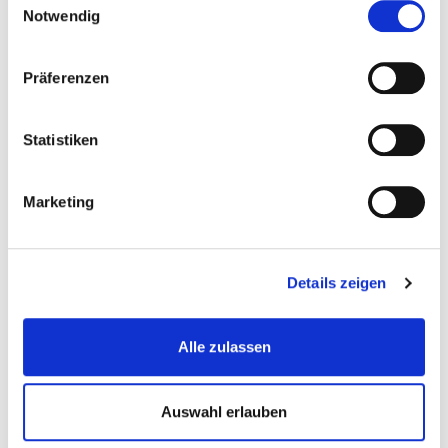
Notwendig
Gewicht: 250 kg
Inkl. MwSt. zzgl.
Versandkosten
Präferenzen
Auf Lager
Mehr
In den Warenkorb
Statistiken
Wunschliste
Marketing
Details zeigen
Alle zulassen
Auswahl erlauben
Glasgranulat 0,35 – 0,80 mm. für Strahlkabine...