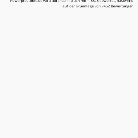
Powerplustools.de
wird durchschnittlich mit
4.83
/5 bewertet, basierend
auf der Grundlage von
7462
Bewertungen