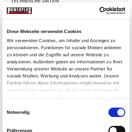
TECHNISCHE DATEN
Artikel : PP-
0128
T
Diese Webseite verwendet Cookies
Farbe :
Rot
Wir verwenden Cookies, um Inhalte und Anzeigen zu
personalisieren, Funktionen für soziale Medien anbieten
Gewicht :
134 g
zu können und die Zugriffe auf unsere Website zu
Garantie :
2 Jahre Werksgarantie
analysieren. Außerdem geben wir Informationen zu Ihrer
Verwendung unserer Website an unsere Partner für
soziale Medien, Werbung und Analysen weiter. Unsere
Partner führen diese Informationen möglicherweise mit
Zubehör
weiteren Daten zusammen, die Sie ihnen bereitgestellt
haben oder die sie im Rahmen Ihrer Nutzung der Dienste
gesammelt haben.
Einwilligungsauswahl
Notwendig
Präferenzen