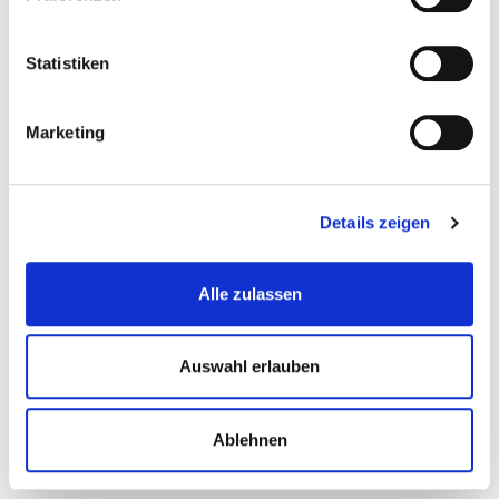
Statistiken
Netzadapter für Beleuchtung 12V
Marketing
Sandstrahlkabinen-Zubehor
Details zeigen
€ 12,50
Gewicht: 0.344 kg
Alle zulassen
Inkl. MwSt. zzgl.
Versandkosten
Auf Lager
Auswahl erlauben
Mehr
In den Warenkorb
Wunschliste
Ablehnen