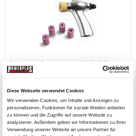
Strahlpistole - Sandstrahlpistole 0014 für 0008...
Sandstrahlkabinen-Zubehor
Diese Webseite verwendet Cookies
€ 49,-
Wir verwenden Cookies, um Inhalte und Anzeigen zu
Gewicht: 0.42 kg
personalisieren, Funktionen für soziale Medien anbieten
Inkl. MwSt. zzgl.
Versandkosten
zu können und die Zugriffe auf unsere Website zu
Auf Lager
analysieren. Außerdem geben wir Informationen zu Ihrer
Verwendung unserer Website an unsere Partner für
Mehr
In den Warenkorb