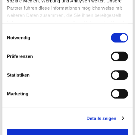
soziale Medien, Werbung und Analysen weiter. Unsere
Wunschliste
Partner führen diese Informationen möglicherweise mit
weiteren Daten zusammen, die Sie ihnen bereitgestellt
haben oder die sie im Rahmen Ihrer Nutzung der Dienste
gesammelt haben.
Einwilligungsauswahl
Notwendig
Präferenzen
Statistiken
Strahlgut Korund für Kabinen
Marketing
Sandstrahlmittel-Strahlgut
Details zeigen
€ 699,50