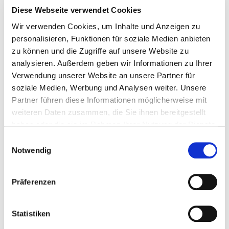
Diese Webseite verwendet Cookies
Wir verwenden Cookies, um Inhalte und Anzeigen zu
personalisieren, Funktionen für soziale Medien anbieten
zu können und die Zugriffe auf unsere Website zu
analysieren. Außerdem geben wir Informationen zu Ihrer
Verwendung unserer Website an unsere Partner für
soziale Medien, Werbung und Analysen weiter. Unsere
Keramik Magneten 8 Stück - Rund Magnete -...
Partner führen diese Informationen möglicherweise mit
weiteren Daten zusammen, die Sie ihnen bereitgestellt
Magnetisches-Werkzeug
haben oder die sie im Rahmen Ihrer Nutzung der Dienste
gesammelt haben.
Einwilligungsauswahl
Notwendig
€ 1,49
Gewicht: 0.06 kg
Präferenzen
Inkl. MwSt. zzgl.
Versandkosten
Auf Lager
Statistiken
Mehr
In den Warenkorb