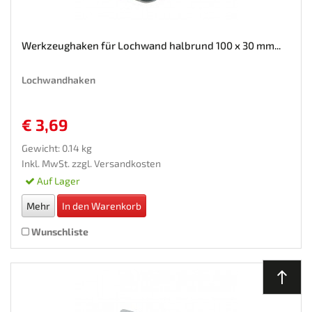
Werkzeughaken für Lochwand halbrund 100 x 30 mm...
Lochwandhaken
€ 3,69
Gewicht: 0.14 kg
Inkl. MwSt. zzgl.
Versandkosten
Auf Lager
Mehr
In den Warenkorb
Wunschliste
north