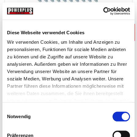
-€ 34,80
Diese Webseite verwendet Cookies
Wir verwenden Cookies, um Inhalte und Anzeigen zu
Hakenset für Powerplustools Lochwand -...
personalisieren, Funktionen für soziale Medien anbieten
zu können und die Zugriffe auf unsere Website zu
Lochwandhaken
analysieren. Außerdem geben wir Informationen zu Ihrer
Verwendung unserer Website an unsere Partner für
€ 139,-
soziale Medien, Werbung und Analysen weiter. Unsere
€ 173,80
Partner führen diese Informationen möglicherweise mit
Gewicht: 4.936 kg
weiteren Daten zusammen, die Sie ihnen bereitgestellt
Inkl. MwSt. zzgl.
Versandkosten
haben oder die sie im Rahmen Ihrer Nutzung der Dienste
Auf Lager
gesammelt haben.
Einwilligungsauswahl
Mehr
In den Warenkorb
Notwendig
Wunschliste
Präferenzen