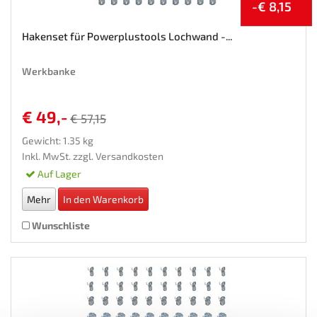
-€ 8,15
Hakenset für Powerplustools Lochwand -...
Werkbanke
€ 49,-
€ 57,15
Gewicht: 1.35 kg
Inkl. MwSt. zzgl.
Versandkosten
Auf Lager
Mehr
In den Warenkorb
Wunschliste