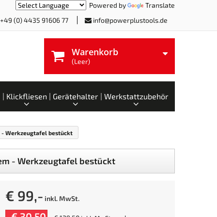
Powered by
Translate
+49 (0) 4435 91606 77
info@powerplustools.de
Warenkorb
(Leer)
Klickfliesen
Gerätehalter
Werkstattzubehör
- Werkzeugtafel bestückt
em - Werkzeugtafel bestückt
€ 99,-
inkl. MwSt.
-€ 30,50