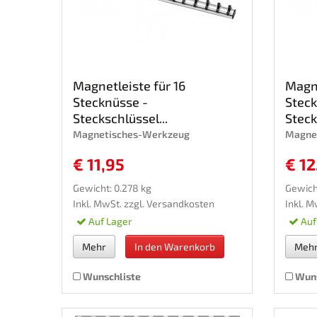
Magnetleiste für 16
Magne
Stecknüsse -
Steck
Steckschlüssel...
Steck
Magnetisches-Werkzeug
Magne
€ 11,95
€ 12
Gewicht: 0.278 kg
Gewich
Inkl. MwSt. zzgl.
Versandkosten
Inkl. M
Auf Lager
Auf
Mehr
In den Warenkorb
Meh
Wunschliste
Wuns