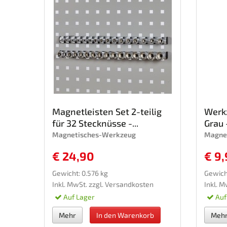
Magnetleisten Set 2-teilig
Werk
für 32 Stecknüsse -...
Grau -
Magnetisches-Werkzeug
Magne
€ 24,90
€ 9,
Gewicht: 0.576 kg
Gewich
Inkl. MwSt. zzgl.
Versandkosten
Inkl. M
Auf Lager
Auf
Mehr
In den Warenkorb
Meh