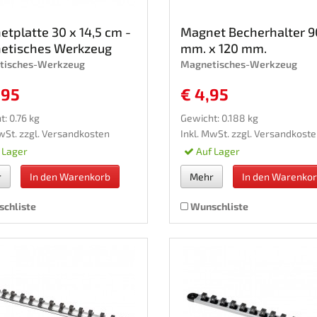
tplatte 30 x 14,5 cm -
Magnet Becherhalter 9
etisches Werkzeug
mm. x 120 mm.
tisches-Werkzeug
Magnetisches-Werkzeug
,95
€ 4,95
: 0.76 kg
Gewicht: 0.188 kg
wSt. zzgl.
Versandkosten
Inkl. MwSt. zzgl.
Versandkoste
 Lager
Auf Lager
r
In den Warenkorb
Mehr
In den Warenko
chliste
Wunschliste