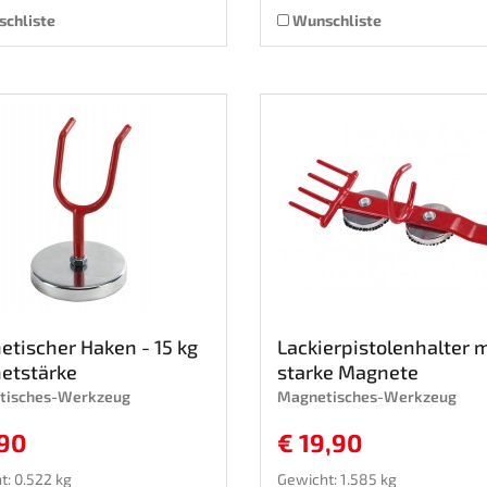
chliste
Wunschliste
tischer Haken - 15 kg
Lackierpistolenhalter m
etstärke
starke Magnete
tisches-Werkzeug
Magnetisches-Werkzeug
,90
€ 19,90
t: 0.522 kg
Gewicht: 1.585 kg