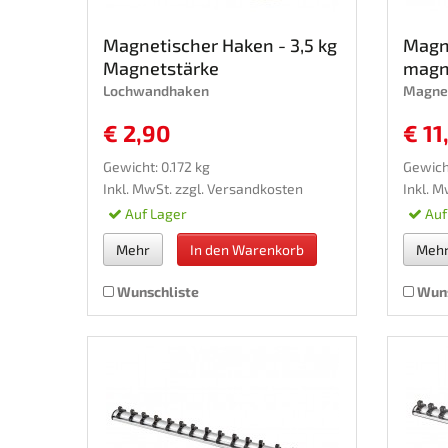
Magnetischer Haken - 3,5 kg
Magne
Magnetstärke
magn
Lochwandhaken
Magne
€ 2,90
€ 11
Gewicht: 0.172 kg
Gewicht
Inkl. MwSt. zzgl.
Versandkosten
Inkl. M
Auf Lager
Auf
Mehr
In den Warenkorb
Meh
Wunschliste
Wuns