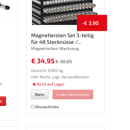
-€ 3,90
Magnetleisten Set 3-teilig
für 48 Stecknüsse /...
Magnetisches-Werkzeug
€ 34,95
€ 38,85
Gewicht: 0.902 kg
Inkl. MwSt. zzgl.
Versandkosten
n
Nicht auf Lager
Mehr
In den Warenkorb
rb
Wunschliste