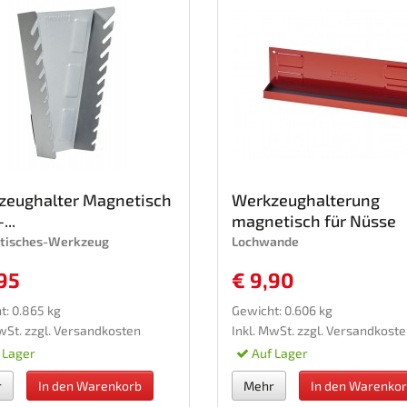
zeughalter Magnetisch
Werkzeughalterung
...
magnetisch für Nüsse
tisches-Werkzeug
Lochwande
95
€ 9,90
t: 0.865 kg
Gewicht: 0.606 kg
wSt. zzgl.
Versandkosten
Inkl. MwSt. zzgl.
Versandkoste
 Lager
Auf Lager
r
In den Warenkorb
Mehr
In den Warenko