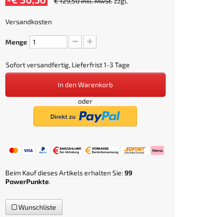
€ 129,50
zzgl.
inkl. MwSt.
Versandkosten
Menge
Sofort versandfertig, Lieferfrist 1-3 Tage
In den Warenkorb
oder
Beim Kauf dieses Artikels erhalten Sie:
99
PowerPunkte
.
Wunschliste