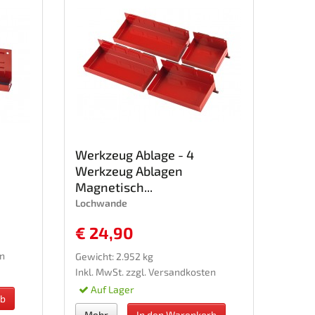
Werkzeug Ablage - 4
Werkzeug Ablagen
Magnetisch...
Lochwande
€ 24,90
n
Gewicht: 2.952 kg
Inkl. MwSt. zzgl.
Versandkosten
Auf Lager
rb
Mehr
In den Warenkorb