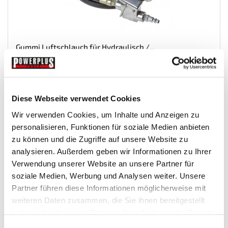
Gummi Luftschlauch für Hydraulisch /...
Hebebuhnen-Motorrad-Motorra...
Diese Webseite verwendet Cookies
€ 29,50
Wir verwenden Cookies, um Inhalte und Anzeigen zu
Gewicht: 0.474 kg
personalisieren, Funktionen für soziale Medien anbieten
Inkl. MwSt. zzgl.
Versandkosten
zu können und die Zugriffe auf unsere Website zu
Auf Lager
analysieren. Außerdem geben wir Informationen zu Ihrer
Verwendung unserer Website an unsere Partner für
Mehr
In den Warenkorb
soziale Medien, Werbung und Analysen weiter. Unsere
Wunschliste
Partner führen diese Informationen möglicherweise mit
weiteren Daten zusammen, die Sie ihnen bereitgestellt
haben oder die sie im Rahmen Ihrer Nutzung der Dienste
gesammelt haben.
Einwilligungsauswahl