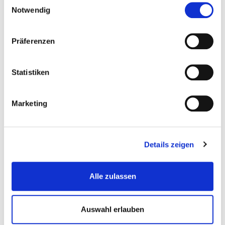
Notwendig
Präferenzen
Statistiken
Hebebühne Motorrad Schwarz - Scherenhebebühne -...
Marketing
Hebebuhnen-Motorrad-Motorra...
Details zeigen
€ 899,-
Gewicht: 209 kg
Alle zulassen
Inkl. MwSt. zzgl.
Versandkosten
Auf Lager
Auswahl erlauben
Mehr
In den Warenkorb