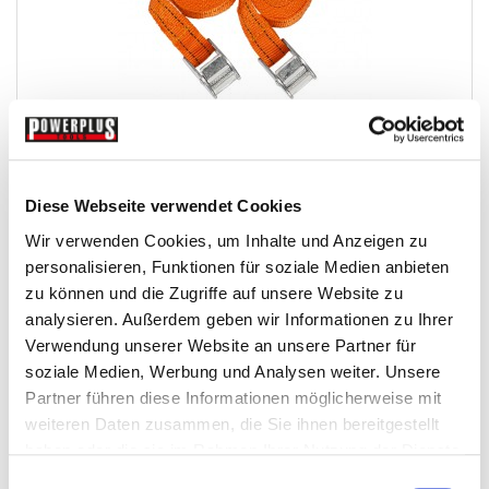
Zwei Spanngurte 250 x 2,5 cm - 100 kg. - mit...
Diese Webseite verwendet Cookies
Spanngurte2
Wir verwenden Cookies, um Inhalte und Anzeigen zu
personalisieren, Funktionen für soziale Medien anbieten
€ 3,95
zu können und die Zugriffe auf unsere Website zu
Gewicht: 0.132 kg
analysieren. Außerdem geben wir Informationen zu Ihrer
Inkl. MwSt. zzgl.
Versandkosten
Verwendung unserer Website an unsere Partner für
Auf Lager
soziale Medien, Werbung und Analysen weiter. Unsere
Partner führen diese Informationen möglicherweise mit
Mehr
In den Warenkorb
weiteren Daten zusammen, die Sie ihnen bereitgestellt
Wunschliste
haben oder die sie im Rahmen Ihrer Nutzung der Dienste
gesammelt haben.
Einwilligungsauswahl