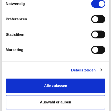
Notwendig
Präferenzen
Statistiken
-€ 1,-
Marketing
Spanngurte - Spanngurten Motorrad - 180 cm - 2 Stk
Details zeigen
Spanngurte2
Alle zulassen
€ 8,95
€ 9,95
Gewicht: 0.666 kg
Inkl. MwSt. zzgl.
Versandkosten
Auswahl erlauben
Auf Lager