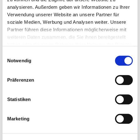
analysieren. Außerdem geben wir Informationen zu Ihrer
Verwendung unserer Website an unsere Partner für
soziale Medien, Werbung und Analysen weiter. Unsere
Hebebühne Motorrad - Scherenhebebühne -...
Partner führen diese Informationen möglicherweise mit
weiteren Daten zusammen, die Sie ihnen bereitgestellt
Hebebuhnen-Motorrad-Motorra...
haben oder die sie im Rahmen Ihrer Nutzung der Dienste
gesammelt haben.
Einwilligungsauswahl
Notwendig
€ 899,-
Gewicht: 209 kg
Präferenzen
Inkl. MwSt. zzgl.
Versandkosten
Auf Lager
Statistiken
Mehr
In den Warenkorb
Wunschliste
Marketing