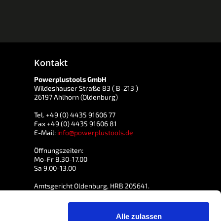
Kontakt
Powerplustools GmbH
Wildeshauser Straße 83 ( B-213 )
26197 Ahlhorn (Oldenburg)
Tel. +49 (0) 4435 91606 77
Fax +49 (0) 4435 91606 81
E-Mail:
info@powerplustools.de
Öffnungszeiten:
Mo-Fr 8.30-17.00
Sa 9.00-13.00
Amtsgericht Oldenburg, HRB 205641.
Steuernummer 6820706492
USt-IdNr. DE 814765557
Alle zulassen