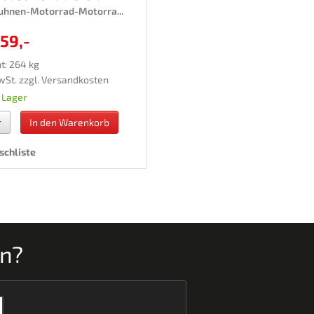
hnen-Motorrad-Motorra...
159,-
t: 264 kg
wSt. zzgl.
Versandkosten
 Lager
r
In den Warenkorb
chliste
en?