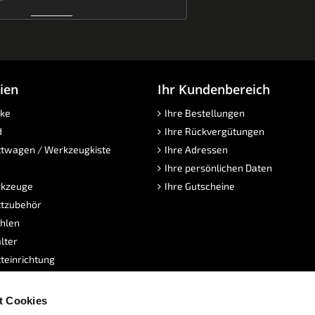
ien
Ihr Kundenbereich
ke
Ihre Bestellungen
d
Ihre Rückvergütungen
twagen / Werkzeugkiste
Ihre Adressen
Ihre persönlichen Daten
kzeuge
Ihre Gutscheine
tzubehör
hlen
lter
teinrichtung
twagen - Kiste
sen
t Cookies
dukte