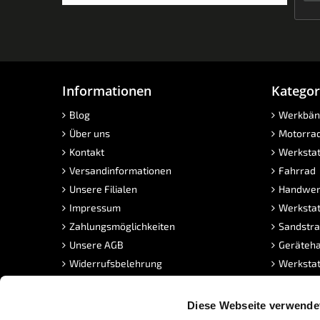
Informationen
Kategor
Blog
Werkbän
Über uns
Motorra
Kontakt
Werkstat
Versandinformationen
Fahrrad
Unsere Filialen
Handwer
Impressum
Werkstat
Zahlungsmöglichkeiten
Sandstra
Unsere AGB
Geräteha
Widerrufsbelehrung
Werkstat
Privatsphäre und Datenschutz
Werkstat
MwSt. frei Kaufen
Klickflie
Diese Webseite verwende
PowerPunkte
Neue Pro