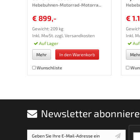
Hebebuhnen-Motorrad-Motorra...
Hebebu
€ 899,-
€ 1.
Gewicht: 209 kg
Gewich
Inkl. MwSt. zzgl.
Versandkosten
Inkl. M
Auf Lager
Auf
Mehr
In den Warenkorb
Meh
Wunschliste
Wuns
Newsletter abonnier