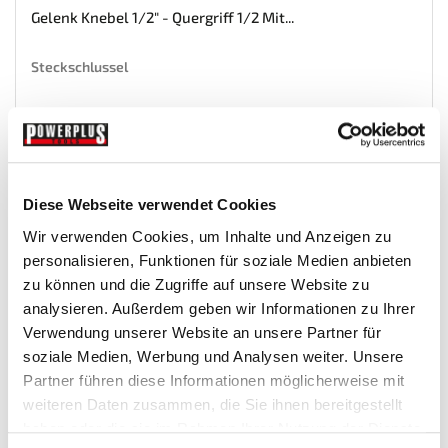
Gelenk Knebel 1/2" - Quergriff 1/2 Mit...
Steckschlussel
€ 9,95
Gewicht: 0.46 kg
Inkl. MwSt. zzgl.
Versandkosten
Diese Webseite verwendet Cookies
Auf Lager
Wir verwenden Cookies, um Inhalte und Anzeigen zu
Mehr
In den Warenkorb
personalisieren, Funktionen für soziale Medien anbieten
Wunschliste
zu können und die Zugriffe auf unsere Website zu
analysieren. Außerdem geben wir Informationen zu Ihrer
Verwendung unserer Website an unsere Partner für
soziale Medien, Werbung und Analysen weiter. Unsere
Partner führen diese Informationen möglicherweise mit
weiteren Daten zusammen, die Sie ihnen bereitgestellt
haben oder die sie im Rahmen Ihrer Nutzung der Dienste