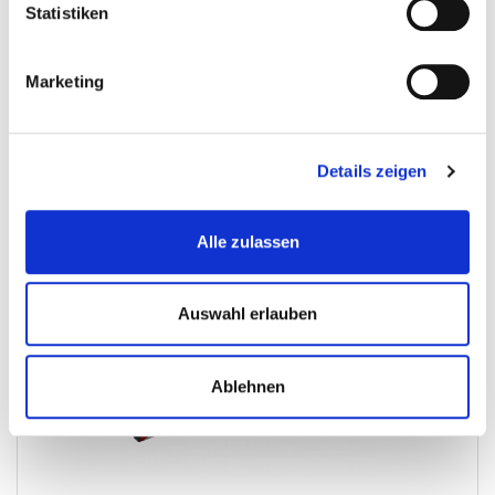
Statistiken
€ 13,95
Gewicht: 0.378 kg
Marketing
Inkl. MwSt. zzgl.
Versandkosten
Auf Lager
Mehr
In den Warenkorb
Details zeigen
Wunschliste
Alle zulassen
Auswahl erlauben
Ablehnen