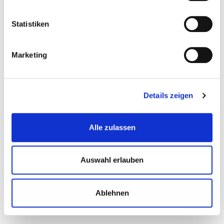
Statistiken
Gerätehalterschiene 60 x 10 cm. -...
Marketing
Geraetehalter
Details zeigen
€ 3,95
Gewicht: 0.588 kg
Alle zulassen
Inkl. MwSt. zzgl.
Versandkosten
Auf Lager
Auswahl erlauben
Mehr
In den Warenkorb
Wunschliste
Ablehnen