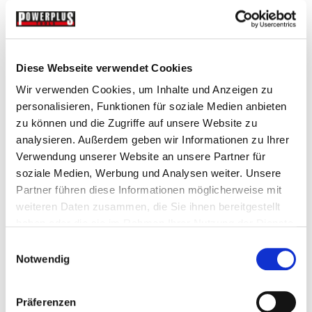
MEHR INFOS
Dieser Universeller Haken kann nur in Kombination mit der
Gerätehalterschiene Artikel-Nr. PP-T 0850 verwendet
Diese Webseite verwendet Cookies
werden. Die Gerätehalterschiene wird an der Wand
befestigt, danach steckt man den Universeller Haken auf
Wir verwenden Cookies, um Inhalte und Anzeigen zu
die Gerätehalterschiene.
personalisieren, Funktionen für soziale Medien anbieten
Preis:
1,99
€ inkl. MwSt.
zu können und die Zugriffe auf unsere Website zu
analysieren. Außerdem geben wir Informationen zu Ihrer
Verwendung unserer Website an unsere Partner für
soziale Medien, Werbung und Analysen weiter. Unsere
Partner führen diese Informationen möglicherweise mit
Zubehör
weiteren Daten zusammen, die Sie ihnen bereitgestellt
haben oder die sie im Rahmen Ihrer Nutzung der Dienste
gesammelt haben.
Einwilligungsauswahl
Notwendig
Präferenzen